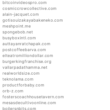
bitcoinvideospro.com
cosmiccrowcollective.com
alain-jacquet.com
gotisouizakayabakeneko.com
meshpoint.me
spongebob.net
busyboxintl.com
auttayanratchapak.com
postcoffeebarva.com
elteatromilliondollar.com
burgerkingfranchise.org
vallarpadathamma.net
realworldsize.com
teknolama.com
productforbaby.com
orb-z.com
fosterscoachhousetavern.com
mesasdecultivoonline.com
boilersnbits.com