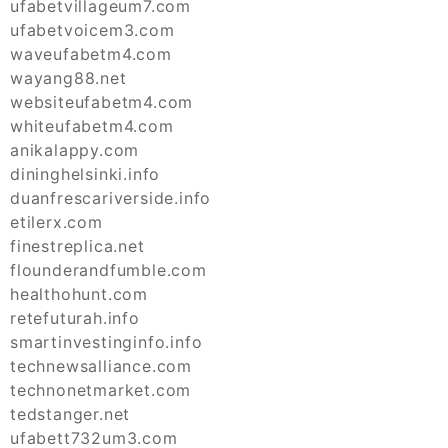
ufabetvillageum7.com
ufabetvoicem3.com
waveufabetm4.com
wayang88.net
websiteufabetm4.com
whiteufabetm4.com
anikalappy.com
dininghelsinki.info
duanfrescariverside.info
etilerx.com
finestreplica.net
flounderandfumble.com
healthohunt.com
retefuturah.info
smartinvestinginfo.info
technewsalliance.com
technonetmarket.com
tedstanger.net
ufabett732um3.com