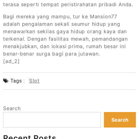
terasa seperti tempat peristirahatan pribadi Anda.
Bagi mereka yang mampu, tur ke Mansion77
adalah pengalaman sekali seumur hidup yang
menawarkan sekilas gaya hidup orang kaya dan
terkenal. Dengan fasilitas mewah, pemandangan
menakjubkan, dan lokasi prima, rumah besar ini
benar-benar surga bagi para jutawan.
[ad_2]
Tags :
Slot
Search
Search
Recent Posts