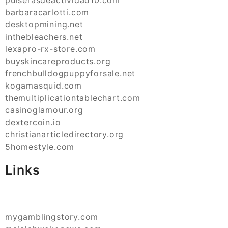
barbaracarlotti.com
desktopmining.net
inthebleachers.net
lexapro-rx-store.com
buyskincareproducts.org
frenchbulldogpuppyforsale.net
kogamasquid.com
themultiplicationtablechart.com
casinoglamour.org
dextercoin.io
christianarticledirectory.org
5homestyle.com
Links
mygamblingstory.com