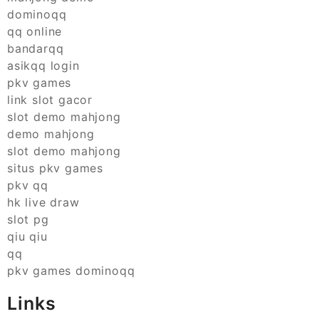
dominoqq
qq online
bandarqq
asikqq login
pkv games
link slot gacor
slot demo mahjong
demo mahjong
slot demo mahjong
situs pkv games
pkv qq
hk live draw
slot pg
qiu qiu
qq
pkv games dominoqq
Links