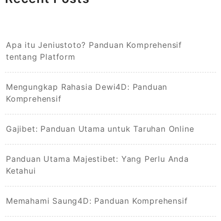
Apa itu Jeniustoto? Panduan Komprehensif
tentang Platform
Mengungkap Rahasia Dewi4D: Panduan
Komprehensif
Gajibet: Panduan Utama untuk Taruhan Online
Panduan Utama Majestibet: Yang Perlu Anda
Ketahui
Memahami Saung4D: Panduan Komprehensif