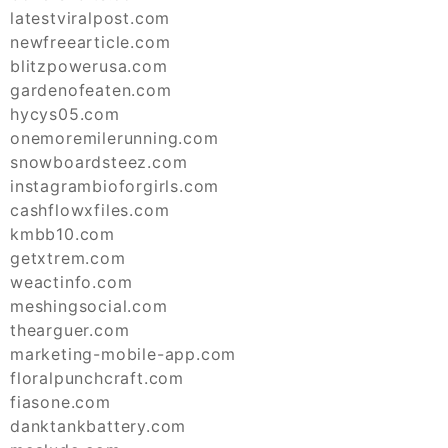
latestviralpost.com
newfreearticle.com
blitzpowerusa.com
gardenofeaten.com
hycys05.com
onemoremilerunning.com
snowboardsteez.com
instagrambioforgirls.com
cashflowxfiles.com
kmbb10.com
getxtrem.com
weactinfo.com
meshingsocial.com
thearguer.com
marketing-mobile-app.com
floralpunchcraft.com
fiasone.com
danktankbattery.com