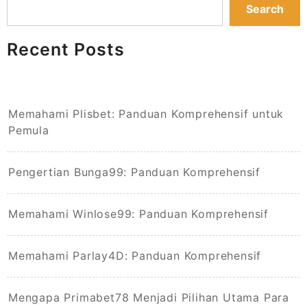
Search
Recent Posts
Memahami Plisbet: Panduan Komprehensif untuk
Pemula
Pengertian Bunga99: Panduan Komprehensif
Memahami Winlose99: Panduan Komprehensif
Memahami Parlay4D: Panduan Komprehensif
Mengapa Primabet78 Menjadi Pilihan Utama Para