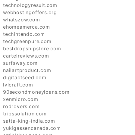
technologyresult.com
webhostingoffers.org
whatszow.com
ehomeamerca.com
techintendo.com
techgreenpure.com
bestdropshipstore.com
cartelreviews.com
surfsway.com
nailartproduct.com
digitactseed.com
lvlcraft.com
90secondmoneyloans.com
xenmicro.com
rodrovers.com
tripssolution.com
satta-king-india.com
yukigassencanada.com