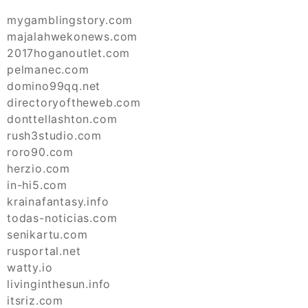
mygamblingstory.com
majalahwekonews.com
2017hoganoutlet.com
pelmanec.com
domino99qq.net
directoryoftheweb.com
donttellashton.com
rush3studio.com
roro90.com
herzio.com
in-hi5.com
krainafantasy.info
todas-noticias.com
senikartu.com
rusportal.net
watty.io
livinginthesun.info
itsriz.com