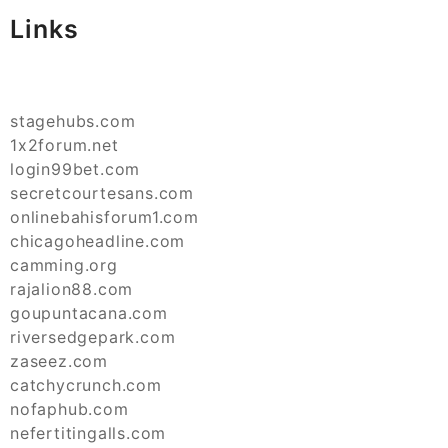
Links
stagehubs.com
1x2forum.net
login99bet.com
secretcourtesans.com
onlinebahisforum1.com
chicagoheadline.com
camming.org
rajalion88.com
goupuntacana.com
riversedgepark.com
zaseez.com
catchycrunch.com
nofaphub.com
nefertitingalls.com