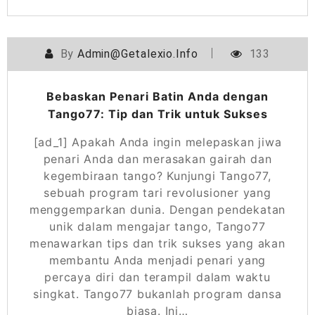
By
Admin@getalexio.info
133
Bebaskan Penari Batin Anda dengan
Tango77: Tip dan Trik untuk Sukses
[ad_1] Apakah Anda ingin melepaskan jiwa
penari Anda dan merasakan gairah dan
kegembiraan tango? Kunjungi Tango77,
sebuah program tari revolusioner yang
menggemparkan dunia. Dengan pendekatan
unik dalam mengajar tango, Tango77
menawarkan tips dan trik sukses yang akan
membantu Anda menjadi penari yang
percaya diri dan terampil dalam waktu
singkat. Tango77 bukanlah program dansa
biasa. Ini…