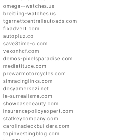
omega--watches.us
breitling-watches.us
tgarnettcentrallautoads.com
fixadvert.com
autopluz.co
save3time-c.com
vexonhcf.com
demos-pixelsparadise.com
mediatitude.com
prewarmotorcycles.com
simracinglinks.com
dosyamerkezi.net
le-surrealisme.com
showcasebeauty.com
insurancepolicyexpert.com
statkeycompany.com
carolinadeckbuilders.com
topinvestingblog.com