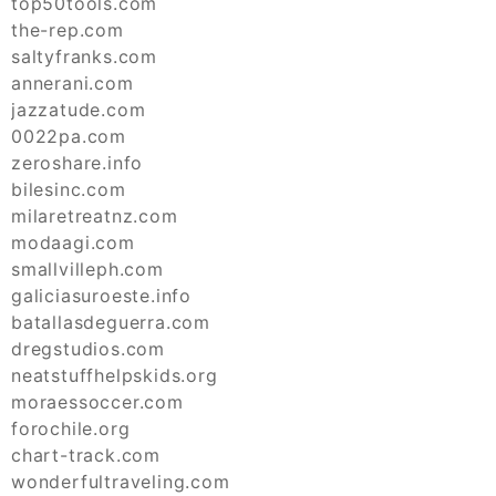
top50tools.com
the-rep.com
saltyfranks.com
annerani.com
jazzatude.com
0022pa.com
zeroshare.info
bilesinc.com
milaretreatnz.com
modaagi.com
smallvilleph.com
galiciasuroeste.info
batallasdeguerra.com
dregstudios.com
neatstuffhelpskids.org
moraessoccer.com
forochile.org
chart-track.com
wonderfultraveling.com