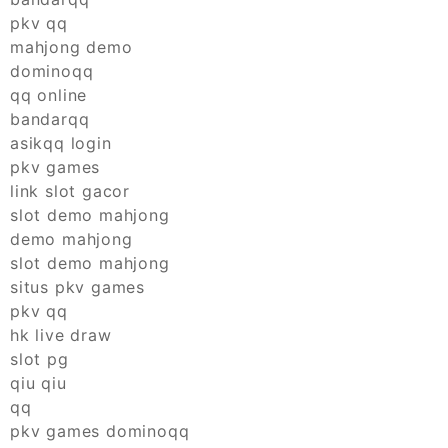
pkv qq
mahjong demo
dominoqq
qq online
bandarqq
asikqq login
pkv games
link slot gacor
slot demo mahjong
demo mahjong
slot demo mahjong
situs pkv games
pkv qq
hk live draw
slot pg
qiu qiu
qq
pkv games dominoqq