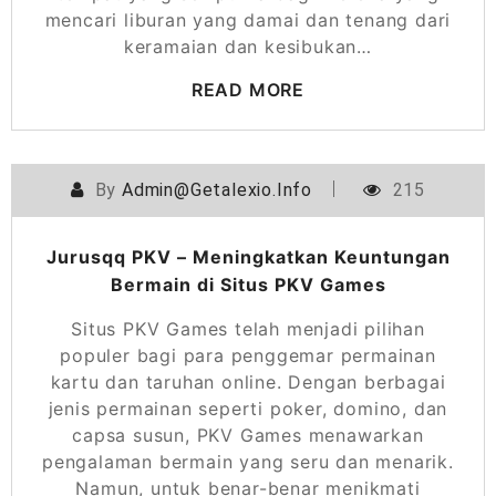
mencari liburan yang damai dan tenang dari
keramaian dan kesibukan…
READ MORE
By
Admin@getalexio.info
215
Jurusqq PKV – Meningkatkan Keuntungan
Bermain di Situs PKV Games
Situs PKV Games telah menjadi pilihan
populer bagi para penggemar permainan
kartu dan taruhan online. Dengan berbagai
jenis permainan seperti poker, domino, dan
capsa susun, PKV Games menawarkan
pengalaman bermain yang seru dan menarik.
Namun, untuk benar-benar menikmati