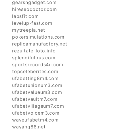
gearsngadget.com
hireseodoctor.com
lapsfit.com
levelup-fast.com
mytreepla.net
pokersimulations.com
replicamanufactory.net
rezultate-loto.info
splendifulous.com
sportsrecords4u.com
topceleberites.com
ufabetting8m4.com
ufabetunionum3.com
ufabetvalueum3.com
ufabetvaultm7.com
ufabetvillageum7.com
ufabetvoicem3.com
waveufabetm4.com
wayang88.net