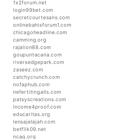
1x2forum.net
login99bet.com
secretcourtesans.com
onlinebahisforum1.com
chicagoheadline.com
camming.org
rajalion88.com
goupuntacana.com
riversedgepark.com
zaseez.com
catchycrunch.com
nofaphub.com
nefertitingalls.com
patsyscreations.com
income4proof.com
educaritas.org
lensajelajah.com
betflik09.net
ncaq.org