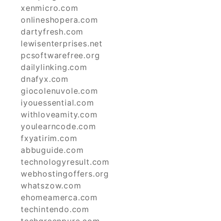
xenmicro.com
onlineshopera.com
dartyfresh.com
lewisenterprises.net
pcsoftwarefree.org
dailylinking.com
dnafyx.com
giocolenuvole.com
iyouessential.com
withloveamity.com
youlearncode.com
fxyatirim.com
abbuguide.com
technologyresult.com
webhostingoffers.org
whatszow.com
ehomeamerca.com
techintendo.com
techgreenpure.com