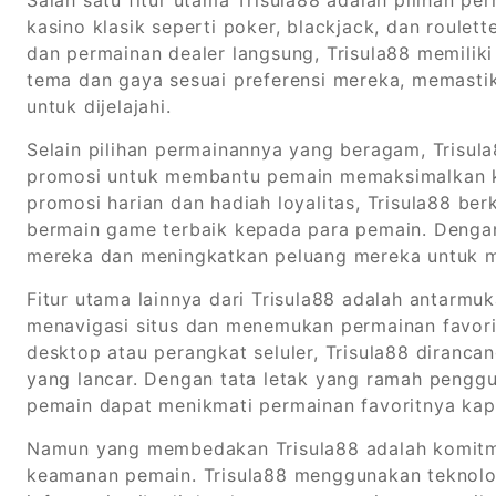
kasino klasik seperti poker, blackjack, dan roulet
dan permainan dealer langsung, Trisula88 memilik
tema dan gaya sesuai preferensi mereka, memastik
untuk dijelajahi.
Selain pilihan permainannya yang beragam, Trisu
promosi untuk membantu pemain memaksimalkan 
promosi harian dan hadiah loyalitas, Trisula88 
bermain game terbaik kepada para pemain. Denga
mereka dan meningkatkan peluang mereka untuk m
Fitur utama lainnya dari Trisula88 adalah antarm
menavigasi situs dan menemukan permainan favori
desktop atau perangkat seluler, Trisula88 diran
yang lancar. Dengan tata letak yang ramah penggu
pemain dapat menikmati permainan favoritnya kapa
Namun yang membedakan Trisula88 adalah komitm
keamanan pemain. Trisula88 menggunakan teknolog