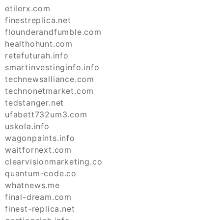
etilerx.com
finestreplica.net
flounderandfumble.com
healthohunt.com
retefuturah.info
smartinvestinginfo.info
technewsalliance.com
technonetmarket.com
tedstanger.net
ufabett732um3.com
uskola.info
wagonpaints.info
waitfornext.com
clearvisionmarketing.co
quantum-code.co
whatnews.me
final-dream.com
finest-replica.net