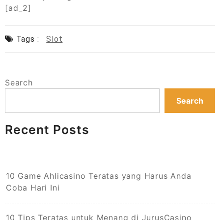
[ad_2]
Tags :
Slot
Search
Search
Recent Posts
10 Game Ahlicasino Teratas yang Harus Anda
Coba Hari Ini
10 Tips Teratas untuk Menang di JurusCasino