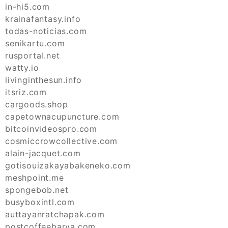
in-hi5.com
krainafantasy.info
todas-noticias.com
senikartu.com
rusportal.net
watty.io
livinginthesun.info
itsriz.com
cargoods.shop
capetownacupuncture.com
bitcoinvideospro.com
cosmiccrowcollective.com
alain-jacquet.com
gotisouizakayabakeneko.com
meshpoint.me
spongebob.net
busyboxintl.com
auttayanratchapak.com
postcoffeebarva.com