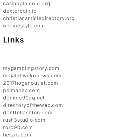
casinoglamour.org
dextercoin.io
christianarticledirectory.org
5homestyle.com
Links
mygamblingstory.com
majalahwekonews.com
2017hoganoutlet.com
pelmanec.com
domino99qq.net
directoryoftheweb.com
donttellashton.com
rush3studio.com
roro90.com
herzio.com