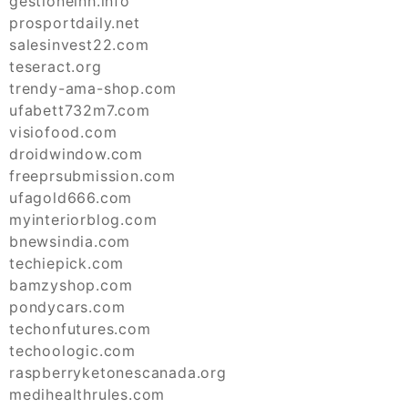
gestioneinh.info
prosportdaily.net
salesinvest22.com
teseract.org
trendy-ama-shop.com
ufabett732m7.com
visiofood.com
droidwindow.com
freeprsubmission.com
ufagold666.com
myinteriorblog.com
bnewsindia.com
techiepick.com
bamzyshop.com
pondycars.com
techonfutures.com
techoologic.com
raspberryketonescanada.org
medihealthrules.com