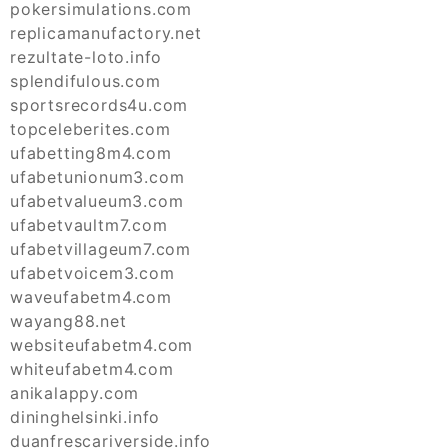
pokersimulations.com
replicamanufactory.net
rezultate-loto.info
splendifulous.com
sportsrecords4u.com
topceleberites.com
ufabetting8m4.com
ufabetunionum3.com
ufabetvalueum3.com
ufabetvaultm7.com
ufabetvillageum7.com
ufabetvoicem3.com
waveufabetm4.com
wayang88.net
websiteufabetm4.com
whiteufabetm4.com
anikalappy.com
dininghelsinki.info
duanfrescariverside.info