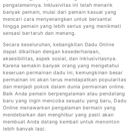
pengalamannya. Inklusivitas ini telah menarik
banyak pemain, mulai dari pemain kasual yang
mencari cara menyenangkan untuk bersantai
hingga pemain yang lebih serius yang menikmati
sensasi bertaruh dan menang.
Secara keseluruhan, kebangkitan Dadu Online
dapat dikaitkan dengan kesederhanaan,
aksesibilitas, aspek sosial, dan inklusivitasnya.
Karena semakin banyak orang yang mengetahui
keseruan permainan dadu ini, kemungkinan besar
permainan ini akan terus mendapatkan popularitas
dan menjadi pokok dalam dunia permainan online.
Baik Anda pemain berpengalaman atau pendatang
baru yang ingin mencoba sesuatu yang baru, Dadu
Online menawarkan pengalaman bermain yang
mendebarkan dan menghibur yang pasti akan
membuat Anda datang kembali untuk menonton
lebih banyak lagi.