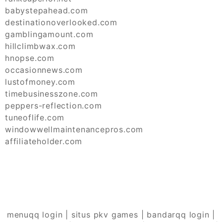
babystepahead.com
destinationoverlooked.com
gamblingamount.com
hillclimbwax.com
hnopse.com
occasionnews.com
lustofmoney.com
timebusinesszone.com
peppers-reflection.com
tuneoflife.com
windowwellmaintenancepros.com
affiliateholder.com
menuqq login
|
situs pkv games
|
bandarqq login
|