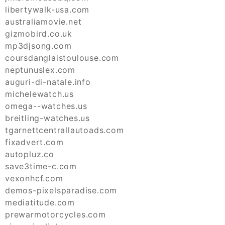
libertywalk-usa.com
australiamovie.net
gizmobird.co.uk
mp3djsong.com
coursdanglaistoulouse.com
neptunuslex.com
auguri-di-natale.info
michelewatch.us
omega--watches.us
breitling-watches.us
tgarnettcentrallautoads.com
fixadvert.com
autopluz.co
save3time-c.com
vexonhcf.com
demos-pixelsparadise.com
mediatitude.com
prewarmotorcycles.com