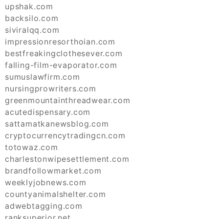
upshak.com
backsilo.com
siviralqq.com
impressionresorthoian.com
bestfreakingclothesever.com
falling-film-evaporator.com
sumuslawfirm.com
nursingprowriters.com
greenmountainthreadwear.com
acutedispensary.com
sattamatkanewsblog.com
cryptocurrencytradingcn.com
totowaz.com
charlestonwipesettlement.com
brandfollowmarket.com
weeklyjobnews.com
countyanimalshelter.com
adwebtagging.com
ranksuperior.net