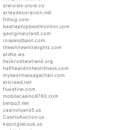
steroids-store.co
arteydecoracion.net
fithog.com
bestlaptopbestmonitor.com
georginaryland.com
roseandbasil.com
thewhitewhitelights.com
atdhe.ws
heckrodtwetland.org
halfheardinthestillness.com
mybestmassagechair.com
ericreed.net
fluxetine.com
mobilecasino8760.com
betqq3.net
casinoloans5.us
CasinoAuction.us
kipooglecouk.us