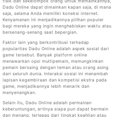
fisik dan sekelompok orang untuk memainkannya,
Dadu Online dapat dimainkan kapan saja, di mana
saja, selama Anda memiliki koneksi internet.
Kenyamanan ini menjadikannya pilihan populer
bagi mereka yang ingin menghabiskan waktu atau
bersenang-senang saat bepergian.
Faktor lain yang berkontribusi terhadap
popularitas Dadu Online adalah aspek sosial dari
game tersebut. Banyak platform online
menawarkan opsi multipemain, memungkinkan
pemain bersaing dengan teman atau orang asing
dari seluruh dunia. Interaksi sosial ini menambah
lapisan kegembiraan dan kompetisi ekstra pada
game, menjadikannya lebih menarik dan
menyenangkan.
Selain itu, Dadu Online adalah permainan
keberuntungan, artinya siapa pun dapat bermain
dan menang, terlepas dari tingkat keahlian atau