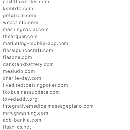
cashflowxfiles.com
kmbb10.com
getxtrem.com
weactinfo.com
meshingsocial.com
thearguer.com
marketing-mobile-app.com
floralpunchcraft.com
fiasone.com
danktankbattery.com
mealudo.com
charlie-day.com
livedirectbettingpoker.com
foxbusinessupdate.com
lovedaddy.org
integrativemedicalmassageplano.com
mrrugwashing.com
acb-bankia.com
flash-es.net