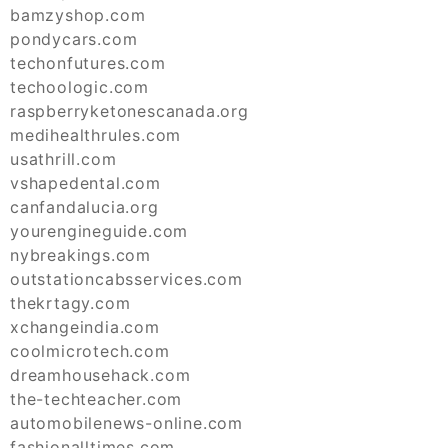
bamzyshop.com
pondycars.com
techonfutures.com
techoologic.com
raspberryketonescanada.org
medihealthrules.com
usathrill.com
vshapedental.com
canfandalucia.org
yourengineguide.com
nybreakings.com
outstationcabsservices.com
thekrtagy.com
xchangeindia.com
coolmicrotech.com
dreamhousehack.com
the-techteacher.com
automobilenews-online.com
fashionalltimes.com