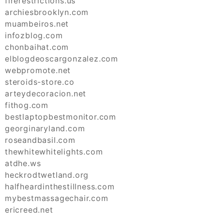
firerestrictions.us
archiesbrooklyn.com
muambeiros.net
infozblog.com
chonbaihat.com
elblogdeoscargonzalez.com
webpromote.net
steroids-store.co
arteydecoracion.net
fithog.com
bestlaptopbestmonitor.com
georginaryland.com
roseandbasil.com
thewhitewhitelights.com
atdhe.ws
heckrodtwetland.org
halfheardinthestillness.com
mybestmassagechair.com
ericreed.net