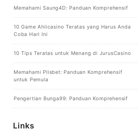
Memahami Saung4D: Panduan Komprehensif
10 Game Ahlicasino Teratas yang Harus Anda
Coba Hari Ini
10 Tips Teratas untuk Menang di JurusCasino
Memahami Plisbet: Panduan Komprehensif
untuk Pemula
Pengertian Bunga99: Panduan Komprehensif
Links