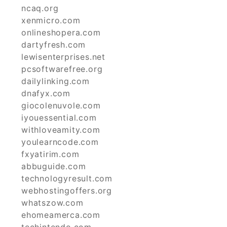
ncaq.org
xenmicro.com
onlineshopera.com
dartyfresh.com
lewisenterprises.net
pcsoftwarefree.org
dailylinking.com
dnafyx.com
giocolenuvole.com
iyouessential.com
withloveamity.com
youlearncode.com
fxyatirim.com
abbuguide.com
technologyresult.com
webhostingoffers.org
whatszow.com
ehomeamerca.com
techintendo.com