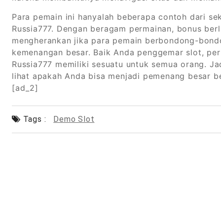
Para pemain ini hanyalah beberapa contoh dari se
Russia777. Dengan beragam permainan, bonus ber
mengherankan jika para pemain berbondong-bondon
kemenangan besar. Baik Anda penggemar slot, perm
Russia777 memiliki sesuatu untuk semua orang. J
lihat apakah Anda bisa menjadi pemenang besar be
[ad_2]
Tags :
Demo Slot