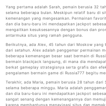
Yang pertama adalah Sarah, pemain berusia 32 ta
selama beberapa bulan. Meskipun relatif baru di si
kemenangan yang mengesankan. Permainan favoritn
dan dia baru-baru ini mendapatkan jackpot sebes
mengaitkan kesuksesannya dengan bonus dan promo
antarmuka situs yang ramah pengguna.
Berikutnya, ada Alex, 45 tahun dari Moskow yang 
dari setahun. Alex adalah penggemar permainan me
beberapa kemenangan besar saat bermain di Russi
bermain blackjack langsung, di mana dia mendapa
berkat gameplay strategisnya serta grafis dan efe
pengalaman bermain game di Russia777 begitu me
Terakhir, ada Maria, pemain berusia 28 tahun dari
selama beberapa minggu. Maria adalah penggemar b
dan dia baru-baru ini mendapatkan jackpot sebesa
sangat senang dengan kemenangannya dan memuji 
karena membantunya menavigasi situs dan memak