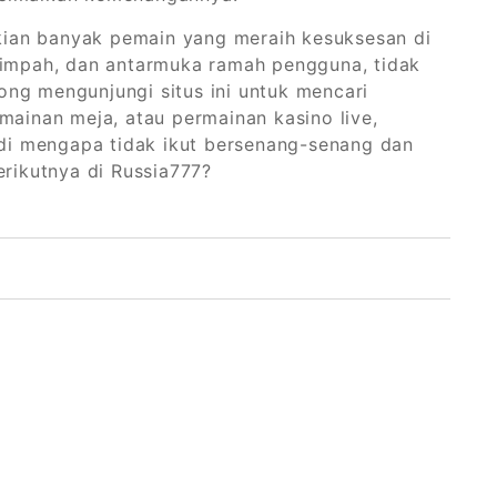
kian banyak pemain yang meraih kesuksesan di
limpah, dan antarmuka ramah pengguna, tidak
g mengunjungi situs ini untuk mencari
ainan meja, atau permainan kasino live,
adi mengapa tidak ikut bersenang-senang dan
rikutnya di Russia777?