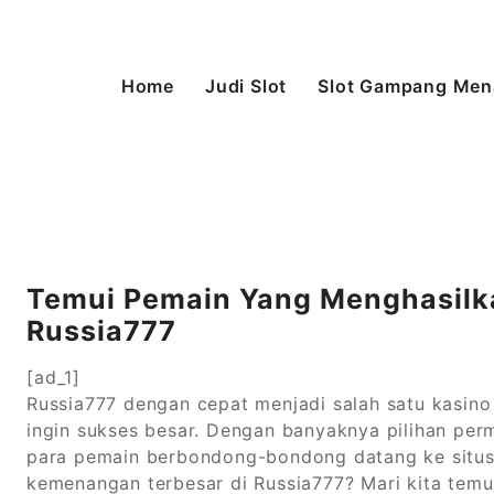
Home
Judi Slot
Slot Gampang Me
ri PG Soft. Slot gacor ini menawarkan RTP tinggi unt
 PG Soft, Pilih Slot X1000 u
Temui Pemain Yang Menghasilk
Russia777
[ad_1]
Russia777 dengan cepat menjadi salah satu kasino
ingin sukses besar. Dengan banyaknya pilihan per
para pemain berbondong-bondong datang ke situs i
kemenangan terbesar di Russia777? Mari kita temu