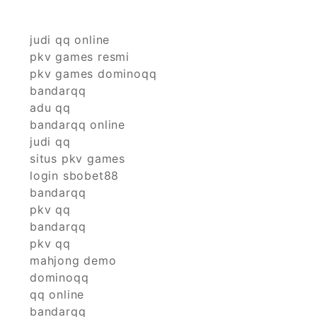
judi qq online
pkv games resmi
pkv games dominoqq
bandarqq
adu qq
bandarqq online
judi qq
situs pkv games
login sbobet88
bandarqq
pkv qq
bandarqq
pkv qq
mahjong demo
dominoqq
qq online
bandarqq