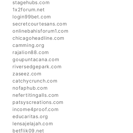
stagehubs.com
1x2forum.net
login99bet.com
secretcourtesans.com
onlinebahisforum1.com
chicagoheadline.com
camming.org
rajalion88.com
goupuntacana.com
riversedgepark.com
zaseez.com
catchycrunch.com
nofaphub.com
nefertitingalls.com
patsyscreations.com
income4proof.com
educaritas.org
lensajelajah.com
betflik09.net