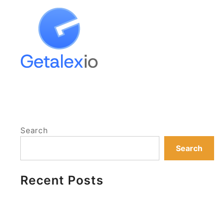
Skip
to
content
Raih maxwin besar hari ini dengan slot X1000 da
Slot Gacor Hari Ini dari
Search
Search
Recent Posts