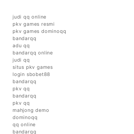
judi qq online
pkv games resmi
pkv games dominoqq
bandarqq
adu qq
bandarqq online
judi qq
situs pkv games
login sbobet88
bandarqq
pkv qq
bandarqq
pkv qq
mahjong demo
dominoqq
qq online
bandarqq