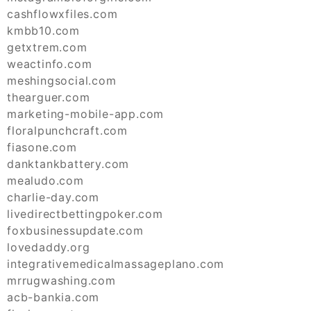
cashflowxfiles.com
kmbb10.com
getxtrem.com
weactinfo.com
meshingsocial.com
thearguer.com
marketing-mobile-app.com
floralpunchcraft.com
fiasone.com
danktankbattery.com
mealudo.com
charlie-day.com
livedirectbettingpoker.com
foxbusinessupdate.com
lovedaddy.org
integrativemedicalmassageplano.com
mrrugwashing.com
acb-bankia.com