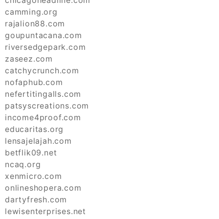
camming.org
rajalion88.com
goupuntacana.com
riversedgepark.com
zaseez.com
catchycrunch.com
nofaphub.com
nefertitingalls.com
patsyscreations.com
income4proof.com
educaritas.org
lensajelajah.com
betflik09.net
ncaq.org
xenmicro.com
onlineshopera.com
dartyfresh.com
lewisenterprises.net