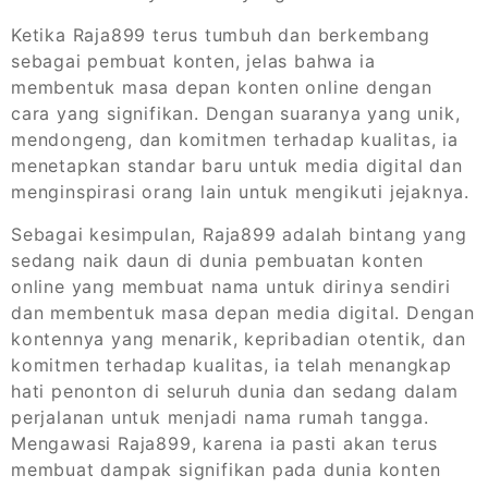
Ketika Raja899 terus tumbuh dan berkembang
sebagai pembuat konten, jelas bahwa ia
membentuk masa depan konten online dengan
cara yang signifikan. Dengan suaranya yang unik,
mendongeng, dan komitmen terhadap kualitas, ia
menetapkan standar baru untuk media digital dan
menginspirasi orang lain untuk mengikuti jejaknya.
Sebagai kesimpulan, Raja899 adalah bintang yang
sedang naik daun di dunia pembuatan konten
online yang membuat nama untuk dirinya sendiri
dan membentuk masa depan media digital. Dengan
kontennya yang menarik, kepribadian otentik, dan
komitmen terhadap kualitas, ia telah menangkap
hati penonton di seluruh dunia dan sedang dalam
perjalanan untuk menjadi nama rumah tangga.
Mengawasi Raja899, karena ia pasti akan terus
membuat dampak signifikan pada dunia konten