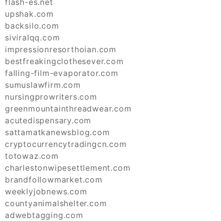
flash-es.net
upshak.com
backsilo.com
siviralqq.com
impressionresorthoian.com
bestfreakingclothesever.com
falling-film-evaporator.com
sumuslawfirm.com
nursingprowriters.com
greenmountainthreadwear.com
acutedispensary.com
sattamatkanewsblog.com
cryptocurrencytradingcn.com
totowaz.com
charlestonwipesettlement.com
brandfollowmarket.com
weeklyjobnews.com
countyanimalshelter.com
adwebtagging.com