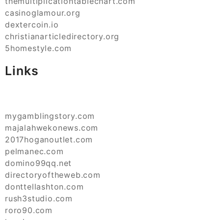
themultiplicationtablechart.com
casinoglamour.org
dextercoin.io
christianarticledirectory.org
5homestyle.com
Links
mygamblingstory.com
majalahwekonews.com
2017hoganoutlet.com
pelmanec.com
domino99qq.net
directoryoftheweb.com
donttellashton.com
rush3studio.com
roro90.com