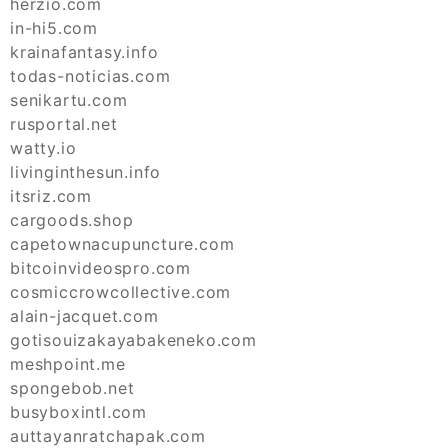
herzio.com
in-hi5.com
krainafantasy.info
todas-noticias.com
senikartu.com
rusportal.net
watty.io
livinginthesun.info
itsriz.com
cargoods.shop
capetownacupuncture.com
bitcoinvideospro.com
cosmiccrowcollective.com
alain-jacquet.com
gotisouizakayabakeneko.com
meshpoint.me
spongebob.net
busyboxintl.com
auttayanratchapak.com