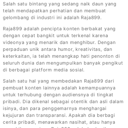
Salah satu bintang yang sedang naik daun yang
telah mendapatkan perhatian dan membuat
gelombang di industri ini adalah Raja899.
Raja899 adalah pencipta konten berbakat yang
dengan cepat bangkit untuk terkenal karena
videonya yang menarik dan menghibur. Dengan
perpaduan unik antara humor, kreativitas, dan
keterkaitan, ia telah menangkap hati penonton di
seluruh dunia dan mengumpulkan banyak pengikut
di berbagai platform media sosial.
Salah satu hal yang membedakan Raja899 dari
pembuat konten lainnya adalah kemampuannya
untuk terhubung dengan audiensnya di tingkat
pribadi. Dia dikenal sebagai otentik dan asli dalam
isinya, dan para penggemarnya menghargai
kejujuran dan transparansi. Apakah dia berbagi
cerita pribadi, menawarkan nasihat, atau hanya