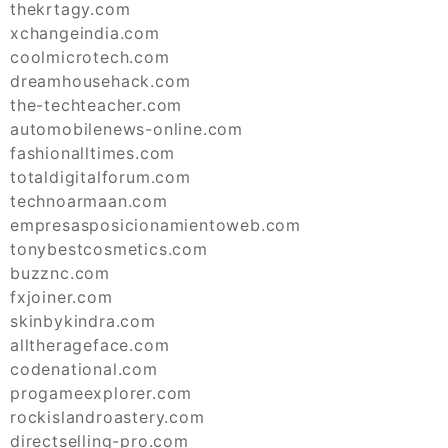
thekrtagy.com
xchangeindia.com
coolmicrotech.com
dreamhousehack.com
the-techteacher.com
automobilenews-online.com
fashionalltimes.com
totaldigitalforum.com
technoarmaan.com
empresasposicionamientoweb.com
tonybestcosmetics.com
buzznc.com
fxjoiner.com
skinbykindra.com
alltherageface.com
codenational.com
progameexplorer.com
rockislandroastery.com
directselling-pro.com