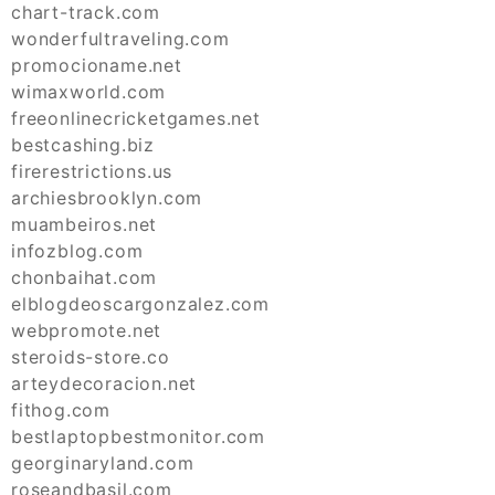
chart-track.com
wonderfultraveling.com
promocioname.net
wimaxworld.com
freeonlinecricketgames.net
bestcashing.biz
firerestrictions.us
archiesbrooklyn.com
muambeiros.net
infozblog.com
chonbaihat.com
elblogdeoscargonzalez.com
webpromote.net
steroids-store.co
arteydecoracion.net
fithog.com
bestlaptopbestmonitor.com
georginaryland.com
roseandbasil.com