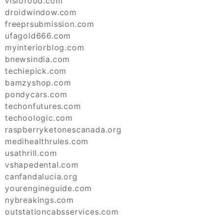
visiofood.com
droidwindow.com
freeprsubmission.com
ufagold666.com
myinteriorblog.com
bnewsindia.com
techiepick.com
bamzyshop.com
pondycars.com
techonfutures.com
techoologic.com
raspberryketonescanada.org
medihealthrules.com
usathrill.com
vshapedental.com
canfandalucia.org
yourengineguide.com
nybreakings.com
outstationcabsservices.com