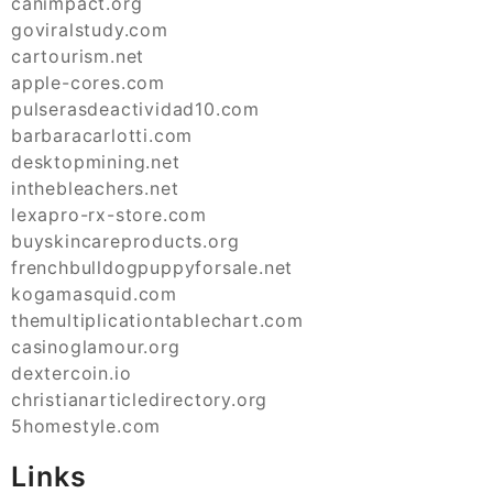
canimpact.org
goviralstudy.com
cartourism.net
apple-cores.com
pulserasdeactividad10.com
barbaracarlotti.com
desktopmining.net
inthebleachers.net
lexapro-rx-store.com
buyskincareproducts.org
frenchbulldogpuppyforsale.net
kogamasquid.com
themultiplicationtablechart.com
casinoglamour.org
dextercoin.io
christianarticledirectory.org
5homestyle.com
Links