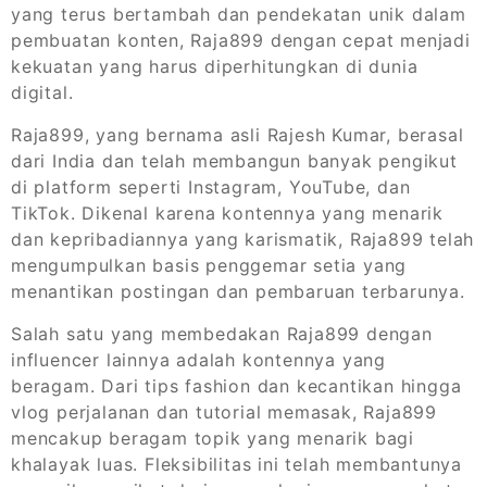
yang terus bertambah dan pendekatan unik dalam
pembuatan konten, Raja899 dengan cepat menjadi
kekuatan yang harus diperhitungkan di dunia
digital.
Raja899, yang bernama asli Rajesh Kumar, berasal
dari India dan telah membangun banyak pengikut
di platform seperti Instagram, YouTube, dan
TikTok. Dikenal karena kontennya yang menarik
dan kepribadiannya yang karismatik, Raja899 telah
mengumpulkan basis penggemar setia yang
menantikan postingan dan pembaruan terbarunya.
Salah satu yang membedakan Raja899 dengan
influencer lainnya adalah kontennya yang
beragam. Dari tips fashion dan kecantikan hingga
vlog perjalanan dan tutorial memasak, Raja899
mencakup beragam topik yang menarik bagi
khalayak luas. Fleksibilitas ini telah membantunya