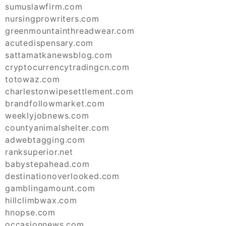
sumuslawfirm.com
nursingprowriters.com
greenmountainthreadwear.com
acutedispensary.com
sattamatkanewsblog.com
cryptocurrencytradingcn.com
totowaz.com
charlestonwipesettlement.com
brandfollowmarket.com
weeklyjobnews.com
countyanimalshelter.com
adwebtagging.com
ranksuperior.net
babystepahead.com
destinationoverlooked.com
gamblingamount.com
hillclimbwax.com
hnopse.com
occasionnews.com