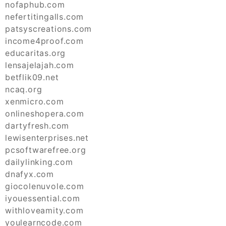
nofaphub.com
nefertitingalls.com
patsyscreations.com
income4proof.com
educaritas.org
lensajelajah.com
betflik09.net
ncaq.org
xenmicro.com
onlineshopera.com
dartyfresh.com
lewisenterprises.net
pcsoftwarefree.org
dailylinking.com
dnafyx.com
giocolenuvole.com
iyouessential.com
withloveamity.com
youlearncode.com