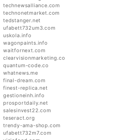
technewsalliance.com
technonetmarket.com
tedstanger.net
ufabett732um3.com
uskola.info
wagonpaints.info
waitfornext.com
clearvisionmarketing.co
quantum-code.co
whatnews.me
final-dream.com
finest-replica.net
gestioneinh.info
prosportdaily.net
salesinvest22.com
teseract.org
trendy-ama-shop.com
ufabett732m7.com