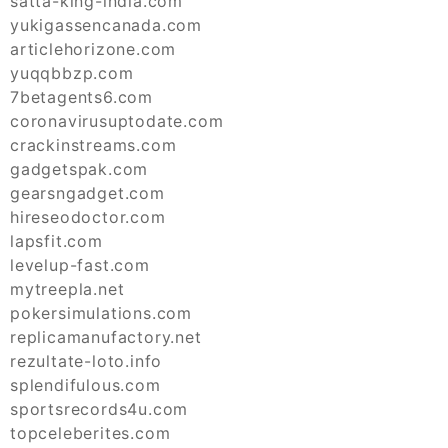
satta-king-india.com
yukigassencanada.com
articlehorizone.com
yuqqbbzp.com
7betagents6.com
coronavirusuptodate.com
crackinstreams.com
gadgetspak.com
gearsngadget.com
hireseodoctor.com
lapsfit.com
levelup-fast.com
mytreepla.net
pokersimulations.com
replicamanufactory.net
rezultate-loto.info
splendifulous.com
sportsrecords4u.com
topceleberites.com