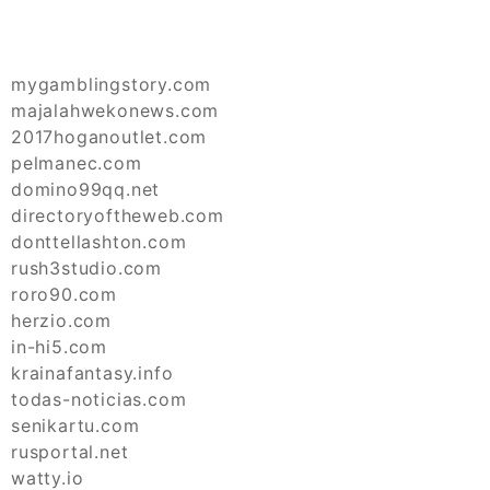
mygamblingstory.com
majalahwekonews.com
2017hoganoutlet.com
pelmanec.com
domino99qq.net
directoryoftheweb.com
donttellashton.com
rush3studio.com
roro90.com
herzio.com
in-hi5.com
krainafantasy.info
todas-noticias.com
senikartu.com
rusportal.net
watty.io