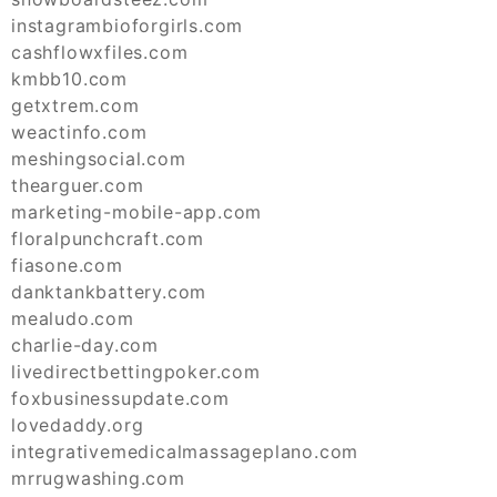
instagrambioforgirls.com
cashflowxfiles.com
kmbb10.com
getxtrem.com
weactinfo.com
meshingsocial.com
thearguer.com
marketing-mobile-app.com
floralpunchcraft.com
fiasone.com
danktankbattery.com
mealudo.com
charlie-day.com
livedirectbettingpoker.com
foxbusinessupdate.com
lovedaddy.org
integrativemedicalmassageplano.com
mrrugwashing.com