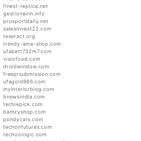
finest-replica.net
gestioneinh.info
prosportdaily.net
salesinvest22.com
teseract.org
trendy-ama-shop.com
ufabett732m7.com
visiofood.com
droidwindow.com
freeprsubmission.com
ufagold666.com
myinteriorblog.com
bnewsindia.com
techiepick.com
bamzyshop.com
pondycars.com
techonfutures.com
techoologic.com