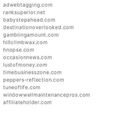
adwebtagging.com
ranksuperior.net
babystepahead.com
destinationoverlooked.com
gamblingamount.com
hillclimbwax.com
hnopse.com
occasionnews.com
lustofmoney.com
timebusinesszone.com
peppers-reflection.com
tuneoflife.com
windowwellmaintenancepros.com
affiliateholder.com