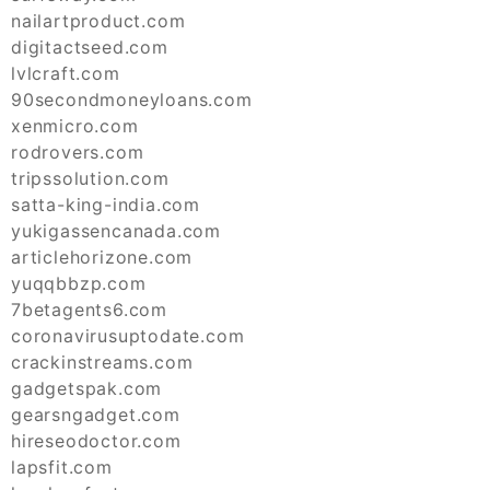
nailartproduct.com
digitactseed.com
lvlcraft.com
90secondmoneyloans.com
xenmicro.com
rodrovers.com
tripssolution.com
satta-king-india.com
yukigassencanada.com
articlehorizone.com
yuqqbbzp.com
7betagents6.com
coronavirusuptodate.com
crackinstreams.com
gadgetspak.com
gearsngadget.com
hireseodoctor.com
lapsfit.com