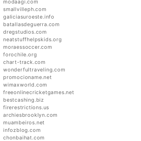
modaagi.com
smallvilleph.com
galiciasuroeste.info
batallasdeguerra.com
dregstudios.com
neatstuffhelpskids.org
moraessoccer.com
forochile.org
chart-track.com
wonderfultraveling.com
promocioname.net
wimaxworld.com
freeonlinecricketgames.net
bestcashing.biz
firerestrictions.us
archiesbrooklyn.com
muambeiros.net
infozblog.com
chonbaihat.com