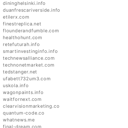
dininghelsinki.info
duanfrescariverside.info
etilerx.com
finestreplica.net
flounderandfumble.com
healthohunt.com
retefuturah.info
smartinvestinginfo.info
technewsalliance.com
technonetmarket.com
tedstanger.net
ufabett732um3.com
uskola.info
wagonpaints.info
waitfornext.com
clearvisionmarketing.co
quantum-code.co
whatnews.me
final-dream.com