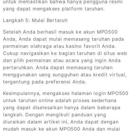
untuk memastikan bahwa hanya pengguna resmi
yang dapat mengakses platform taruhan.
Langkah 5: Mulai Bertaruh
Setelah Anda berhasil masuk ke akun MPO500
Anda, Anda dapat mulai memasang taruhan pada
permainan olahraga atau kasino favorit Anda.
Cukup navigasikan ke bagian taruhan di situs web
dan pilih permainan atau acara yang ingin Anda
pertaruhkan. Anda dapat memasang taruhan
menggunakan uang sungguhan atau kredit virtual,
tergantung pada preferensi Anda.
Kesimpulannya, mengakses halaman login MPO500
untuk taruhan online adalah proses sederhana
yang dapat diselesaikan hanya dalam beberapa
langkah. Dengan mengikuti panduan yang
diuraikan dalam artikel ini, Anda dapat dengan
mudah masuk ke akun MPO500 Anda dan mulai