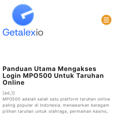
Skip
to
content
Raih maxwin besar hari ini dengan slot X1000 dari
Slot Gacor Hari Ini dari PG
PG Soft. Slot gacor ini menawarkan RTP tinggi untu
Soft, Pilih Slot X1000
peluang menang maksimal setiap kali bermain.
untuk Maxwin Besar
Panduan Utama Mengakses
Login MPO500 Untuk Taruhan
Online
[ad_1]
MPO500 adalah salah satu platform taruhan online
paling populer di Indonesia, menawarkan beragam
pilihan taruhan untuk olahraga, permainan kasino,