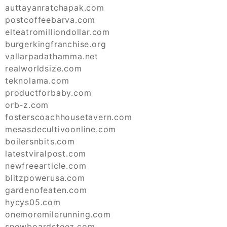
auttayanratchapak.com
postcoffeebarva.com
elteatromilliondollar.com
burgerkingfranchise.org
vallarpadathamma.net
realworldsize.com
teknolama.com
productforbaby.com
orb-z.com
fosterscoachhousetavern.com
mesasdecultivoonline.com
boilersnbits.com
latestviralpost.com
newfreearticle.com
blitzpowerusa.com
gardenofeaten.com
hycys05.com
onemoremilerunning.com
snowboardsteez.com