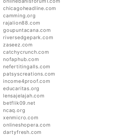
onlinebahisforum1.com
chicagoheadline.com
camming.org
rajalion88.com
goupuntacana.com
riversedgepark.com
zaseez.com
catchycrunch.com
nofaphub.com
nefertitingalls.com
patsyscreations.com
income4proof.com
educaritas.org
lensajelajah.com
betflik09.net
ncaq.org
xenmicro.com
onlineshopera.com
dartyfresh.com