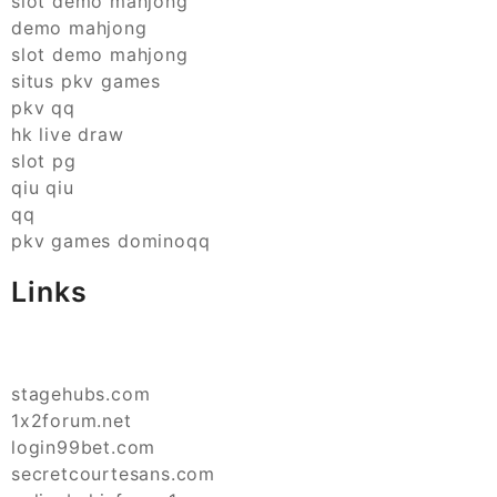
slot demo mahjong
demo mahjong
slot demo mahjong
situs pkv games
pkv qq
hk live draw
slot pg
qiu qiu
qq
pkv games dominoqq
Links
stagehubs.com
1x2forum.net
login99bet.com
secretcourtesans.com