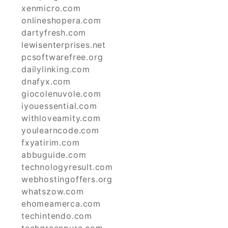
xenmicro.com
onlineshopera.com
dartyfresh.com
lewisenterprises.net
pcsoftwarefree.org
dailylinking.com
dnafyx.com
giocolenuvole.com
iyouessential.com
withloveamity.com
youlearncode.com
fxyatirim.com
abbuguide.com
technologyresult.com
webhostingoffers.org
whatszow.com
ehomeamerca.com
techintendo.com
techgreenpure.com