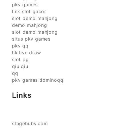
pkv games
link slot gacor
slot demo mahjong
demo mahjong
slot demo mahjong
situs pkv games
pkv qq
hk live draw
slot pg
qiu qiu
qq
pkv games dominoqq
Links
stagehubs.com