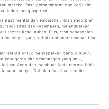
aran mereka. Rasa persahabatan dan kerja tim
unik dan menginspirasi.
manfaat mental dan emosional. Rush endorphin
gurangi stres dan kecemasan, meningkatkan
tal secara keseluruhan. Plus, rasa pencapaian
au mencapai yang terbaik dalam permainan bisa
dan efektif untuk mendapatkan bentuk tubuh,
uan kebugaran dan kesenangan yang unik,
tas latihan Anda dan membuat Anda merasa lebih
ada sebelumnya. Cobalah dan lihat sendiri –