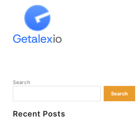
Skip
to
content
Raih maxwin besar hari ini dengan slot X1000 da
Slot Gacor Hari Ini dari
Search
Search
Recent Posts