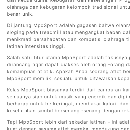
olahraga dan kebugaran kelompok tradisional unt
benar unik.
Di jantung MpoSport adalah gagasan bahwa olahra
sloging pada treadmill atau mengangkat beban d
menikmati persahabatan dan kompetisi olahraga ti
latihan intensitas tinggi.
Salah satu fitur utama MpoSport adalah fokusnya pa
dirancang agar dapat diakses oleh orang -orang da
kemampuan atletik. Apakah Anda seorang atlet be
MpoSport memiliki sesuatu untuk ditawarkan kepa
Kelas MpoSport biasanya terdiri dari campuran kard
semuanya siap untuk musik yang energik dan dipimp
berharap untuk berkeringat, membakar kalori, da
keseluruhan sambil bersenang -senang dengan rek
Tapi MpoSport lebih dari sekadar latihan – ini ad
kuat dengan sesama atlet mereka, mendukung dan