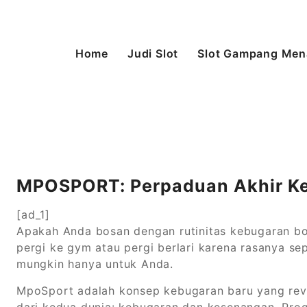
Home
Judi Slot
Slot Gampang Me
ri PG Soft. Slot gacor ini menawarkan RTP tinggi unt
 PG Soft, Pilih Slot X1000 u
MPOSPORT: Perpaduan Akhir K
[ad_1]
Apakah Anda bosan dengan rutinitas kebugaran b
pergi ke gym atau pergi berlari karena rasanya s
mungkin hanya untuk Anda.
MpoSport adalah konsep kebugaran baru yang rev
dari kedua dunia: kebugaran dan kesenangan. Pro