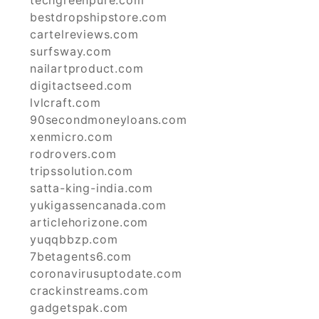
bestdropshipstore.com
cartelreviews.com
surfsway.com
nailartproduct.com
digitactseed.com
lvlcraft.com
90secondmoneyloans.com
xenmicro.com
rodrovers.com
tripssolution.com
satta-king-india.com
yukigassencanada.com
articlehorizone.com
yuqqbbzp.com
7betagents6.com
coronavirusuptodate.com
crackinstreams.com
gadgetspak.com