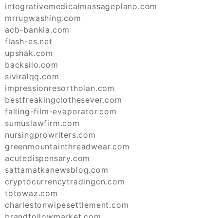
integrativemedicalmassageplano.com
mrrugwashing.com
acb-bankia.com
flash-es.net
upshak.com
backsilo.com
siviralqq.com
impressionresorthoian.com
bestfreakingclothesever.com
falling-film-evaporator.com
sumuslawfirm.com
nursingprowriters.com
greenmountainthreadwear.com
acutedispensary.com
sattamatkanewsblog.com
cryptocurrencytradingcn.com
totowaz.com
charlestonwipesettlement.com
brandfollowmarket.com