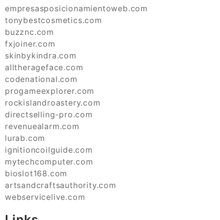
empresasposicionamientoweb.com
tonybestcosmetics.com
buzznc.com
fxjoiner.com
skinbykindra.com
alltherageface.com
codenational.com
progameexplorer.com
rockislandroastery.com
directselling-pro.com
revenuealarm.com
lurab.com
ignitioncoilguide.com
mytechcomputer.com
bioslot168.com
artsandcraftsauthority.com
webservicelive.com
Links