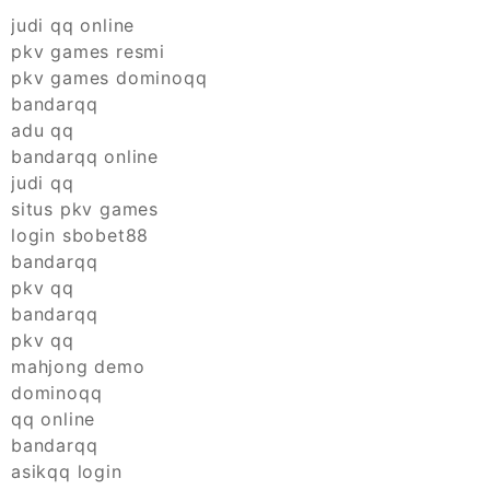
judi qq online
pkv games resmi
pkv games dominoqq
bandarqq
adu qq
bandarqq online
judi qq
situs pkv games
login sbobet88
bandarqq
pkv qq
bandarqq
pkv qq
mahjong demo
dominoqq
qq online
bandarqq
asikqq login