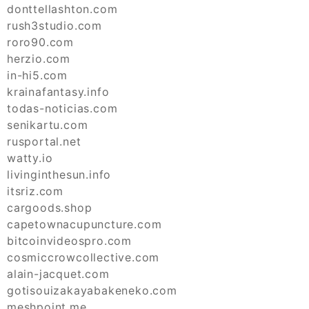
donttellashton.com
rush3studio.com
roro90.com
herzio.com
in-hi5.com
krainafantasy.info
todas-noticias.com
senikartu.com
rusportal.net
watty.io
livinginthesun.info
itsriz.com
cargoods.shop
capetownacupuncture.com
bitcoinvideospro.com
cosmiccrowcollective.com
alain-jacquet.com
gotisouizakayabakeneko.com
meshpoint.me