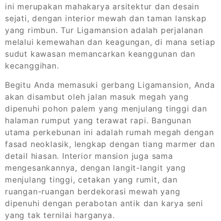
ini merupakan mahakarya arsitektur dan desain
sejati, dengan interior mewah dan taman lanskap
yang rimbun. Tur Ligamansion adalah perjalanan
melalui kemewahan dan keagungan, di mana setiap
sudut kawasan memancarkan keanggunan dan
kecanggihan.
Begitu Anda memasuki gerbang Ligamansion, Anda
akan disambut oleh jalan masuk megah yang
dipenuhi pohon palem yang menjulang tinggi dan
halaman rumput yang terawat rapi. Bangunan
utama perkebunan ini adalah rumah megah dengan
fasad neoklasik, lengkap dengan tiang marmer dan
detail hiasan. Interior mansion juga sama
mengesankannya, dengan langit-langit yang
menjulang tinggi, cetakan yang rumit, dan
ruangan-ruangan berdekorasi mewah yang
dipenuhi dengan perabotan antik dan karya seni
yang tak ternilai harganya.