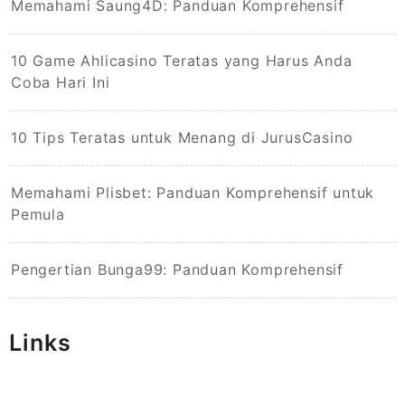
Memahami Saung4D: Panduan Komprehensif
10 Game Ahlicasino Teratas yang Harus Anda
Coba Hari Ini
10 Tips Teratas untuk Menang di JurusCasino
Memahami Plisbet: Panduan Komprehensif untuk
Pemula
Pengertian Bunga99: Panduan Komprehensif
Links