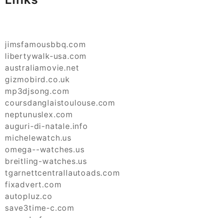
jimsfamousbbq.com
libertywalk-usa.com
australiamovie.net
gizmobird.co.uk
mp3djsong.com
coursdanglaistoulouse.com
neptunuslex.com
auguri-di-natale.info
michelewatch.us
omega--watches.us
breitling-watches.us
tgarnettcentrallautoads.com
fixadvert.com
autopluz.co
save3time-c.com