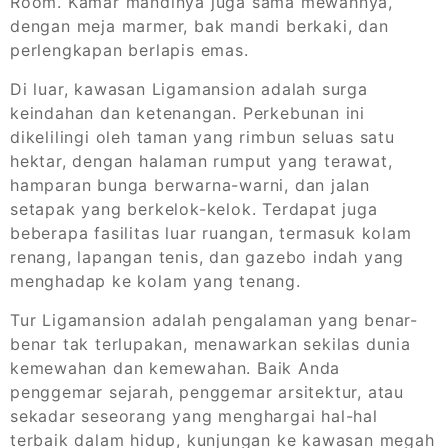
Room. Kamar mandinya juga sama mewahnya,
dengan meja marmer, bak mandi berkaki, dan
perlengkapan berlapis emas.
Di luar, kawasan Ligamansion adalah surga
keindahan dan ketenangan. Perkebunan ini
dikelilingi oleh taman yang rimbun seluas satu
hektar, dengan halaman rumput yang terawat,
hamparan bunga berwarna-warni, dan jalan
setapak yang berkelok-kelok. Terdapat juga
beberapa fasilitas luar ruangan, termasuk kolam
renang, lapangan tenis, dan gazebo indah yang
menghadap ke kolam yang tenang.
Tur Ligamansion adalah pengalaman yang benar-
benar tak terlupakan, menawarkan sekilas dunia
kemewahan dan kemewahan. Baik Anda
penggemar sejarah, penggemar arsitektur, atau
sekadar seseorang yang menghargai hal-hal
terbaik dalam hidup, kunjungan ke kawasan megah