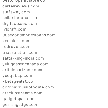
bestdropshipstore.com
cartelreviews.com
surfsway.com
nailartproduct.com
digitactseed.com
lvlcraft.com
90secondmoneyloans.com
xenmicro.com
rodrovers.com
tripssolution.com
satta-king-india.com
yukigassencanada.com
articlehorizone.com
yuqqbbzp.com
7betagents6.com
coronavirusuptodate.com
crackinstreams.com
gadgetspak.com
gearsngadget.com