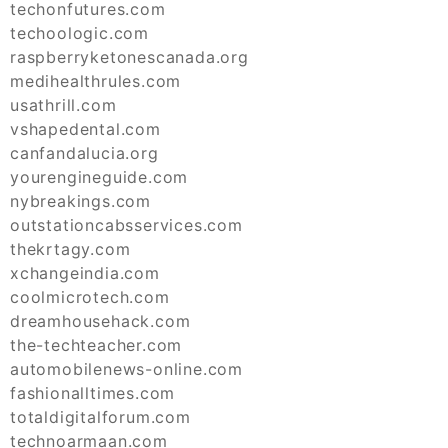
techonfutures.com
techoologic.com
raspberryketonescanada.org
medihealthrules.com
usathrill.com
vshapedental.com
canfandalucia.org
yourengineguide.com
nybreakings.com
outstationcabsservices.com
thekrtagy.com
xchangeindia.com
coolmicrotech.com
dreamhousehack.com
the-techteacher.com
automobilenews-online.com
fashionalltimes.com
totaldigitalforum.com
technoarmaan.com