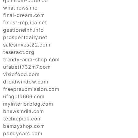
quantum-code.co
whatnews.me
final-dream.com
finest-replica.net
gestioneinh.info
prosportdaily.net
salesinvest22.com
teseract.org
trendy-ama-shop.com
ufabett732m7.com
visiofood.com
droidwindow.com
freeprsubmission.com
ufagold666.com
myinteriorblog.com
bnewsindia.com
techiepick.com
bamzyshop.com
pondycars.com