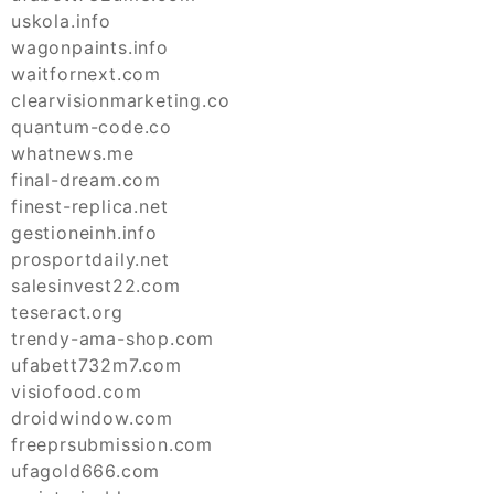
uskola.info
wagonpaints.info
waitfornext.com
clearvisionmarketing.co
quantum-code.co
whatnews.me
final-dream.com
finest-replica.net
gestioneinh.info
prosportdaily.net
salesinvest22.com
teseract.org
trendy-ama-shop.com
ufabett732m7.com
visiofood.com
droidwindow.com
freeprsubmission.com
ufagold666.com