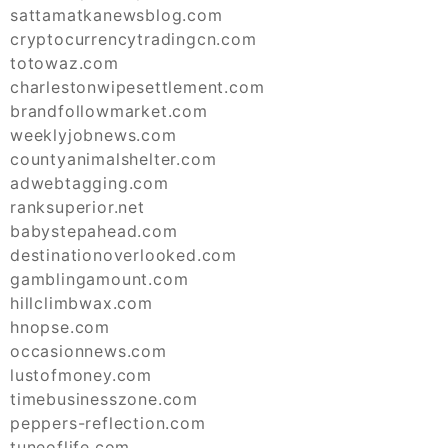
sattamatkanewsblog.com
cryptocurrencytradingcn.com
totowaz.com
charlestonwipesettlement.com
brandfollowmarket.com
weeklyjobnews.com
countyanimalshelter.com
adwebtagging.com
ranksuperior.net
babystepahead.com
destinationoverlooked.com
gamblingamount.com
hillclimbwax.com
hnopse.com
occasionnews.com
lustofmoney.com
timebusinesszone.com
peppers-reflection.com
tuneoflife.com