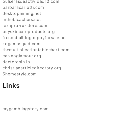
pulserasdeactividad10.com
barbaracarlotti.com
desktopmining.net
inthebleachers.net
lexapro-rx-store.com
buyskincareproducts.org
frenchbulldogpuppyforsale.net
kogamasquid.com
themultiplicationtablechart.com
casinoglamour.org
dextercoin.io
christianarticledirectory.org
5homestyle.com
Links
mygamblingstory.com