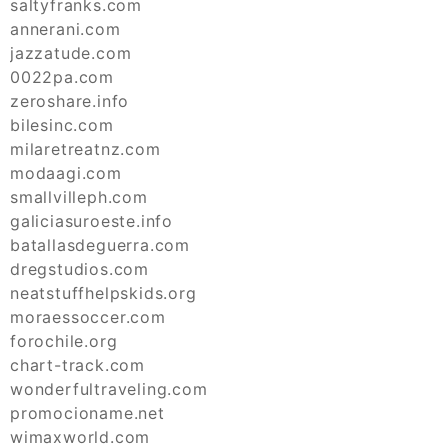
saltyfranks.com
annerani.com
jazzatude.com
0022pa.com
zeroshare.info
bilesinc.com
milaretreatnz.com
modaagi.com
smallvilleph.com
galiciasuroeste.info
batallasdeguerra.com
dregstudios.com
neatstuffhelpskids.org
moraessoccer.com
forochile.org
chart-track.com
wonderfultraveling.com
promocioname.net
wimaxworld.com