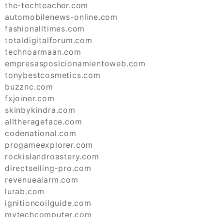
the-techteacher.com
automobilenews-online.com
fashionalltimes.com
totaldigitalforum.com
technoarmaan.com
empresasposicionamientoweb.com
tonybestcosmetics.com
buzznc.com
fxjoiner.com
skinbykindra.com
alltherageface.com
codenational.com
progameexplorer.com
rockislandroastery.com
directselling-pro.com
revenuealarm.com
lurab.com
ignitioncoilguide.com
mytechcomputer.com