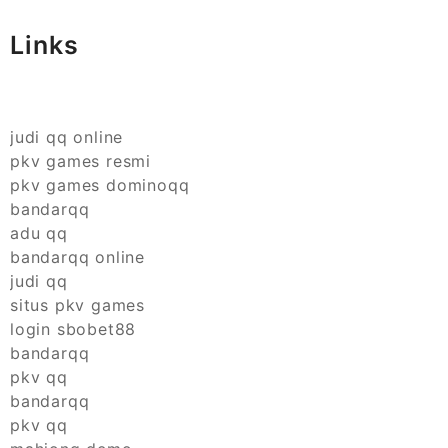
Links
judi qq online
pkv games resmi
pkv games dominoqq
bandarqq
adu qq
bandarqq online
judi qq
situs pkv games
login sbobet88
bandarqq
pkv qq
bandarqq
pkv qq