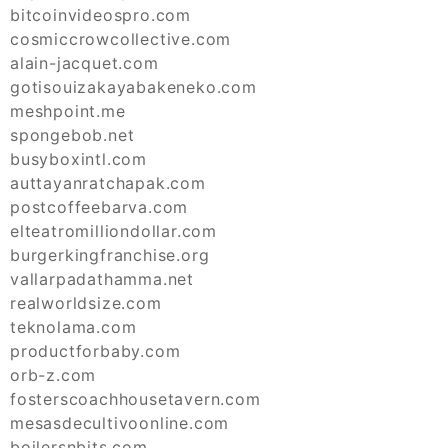
bitcoinvideospro.com
cosmiccrowcollective.com
alain-jacquet.com
gotisouizakayabakeneko.com
meshpoint.me
spongebob.net
busyboxintl.com
auttayanratchapak.com
postcoffeebarva.com
elteatromilliondollar.com
burgerkingfranchise.org
vallarpadathamma.net
realworldsize.com
teknolama.com
productforbaby.com
orb-z.com
fosterscoachhousetavern.com
mesasdecultivoonline.com
boilersnbits.com