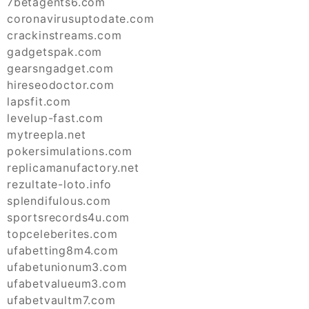
7betagents6.com
coronavirusuptodate.com
crackinstreams.com
gadgetspak.com
gearsngadget.com
hireseodoctor.com
lapsfit.com
levelup-fast.com
mytreepla.net
pokersimulations.com
replicamanufactory.net
rezultate-loto.info
splendifulous.com
sportsrecords4u.com
topceleberites.com
ufabetting8m4.com
ufabetunionum3.com
ufabetvalueum3.com
ufabetvaultm7.com