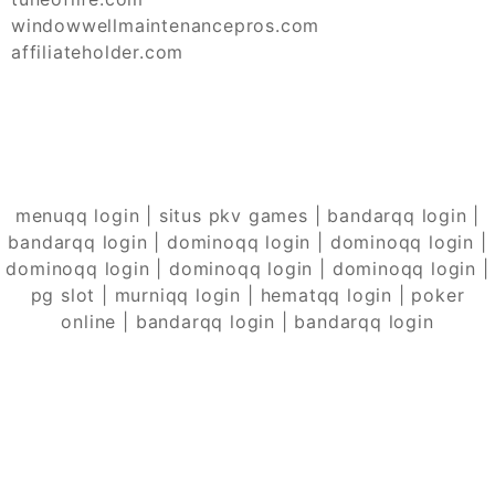
windowwellmaintenancepros.com
affiliateholder.com
menuqq login
|
situs pkv games
|
bandarqq login
|
bandarqq login
|
dominoqq login
|
dominoqq login
|
dominoqq login
|
dominoqq login
|
dominoqq login
|
pg slot
|
murniqq login
|
hematqq login
|
poker
online
|
bandarqq login
|
bandarqq login