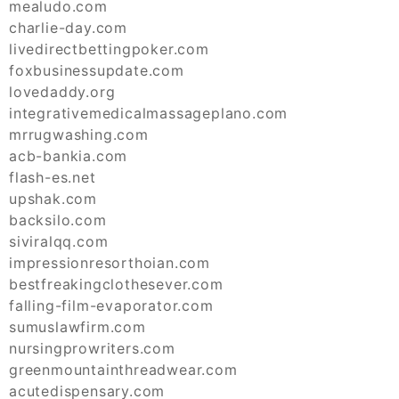
mealudo.com
charlie-day.com
livedirectbettingpoker.com
foxbusinessupdate.com
lovedaddy.org
integrativemedicalmassageplano.com
mrrugwashing.com
acb-bankia.com
flash-es.net
upshak.com
backsilo.com
siviralqq.com
impressionresorthoian.com
bestfreakingclothesever.com
falling-film-evaporator.com
sumuslawfirm.com
nursingprowriters.com
greenmountainthreadwear.com
acutedispensary.com