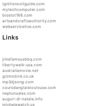
ignitioncoilguide.com
mytechcomputer.com
bioslot168.com
artsandcraftsauthority.com
webservicelive.com
Links
jimsfamousbbq.com
libertywalk-usa.com
australiamovie.net
gizmobird.co.uk
mp3djsong.com
coursdanglaistoulouse.com
neptunuslex.com
auguri-di-natale.info
michelewatch.us