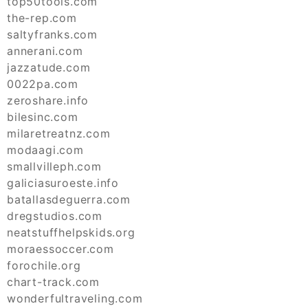
top50tools.com
the-rep.com
saltyfranks.com
annerani.com
jazzatude.com
0022pa.com
zeroshare.info
bilesinc.com
milaretreatnz.com
modaagi.com
smallvilleph.com
galiciasuroeste.info
batallasdeguerra.com
dregstudios.com
neatstuffhelpskids.org
moraessoccer.com
forochile.org
chart-track.com
wonderfultraveling.com