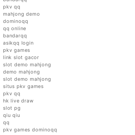
pkv qq
mahjong demo
dominoqq
qq online
bandarqq
asikqq login
pkv games
link slot gacor
slot demo mahjong
demo mahjong
slot demo mahjong
situs pkv games
pkv qq
hk live draw
slot pg
qiu qiu
qq
pkv games dominoqq