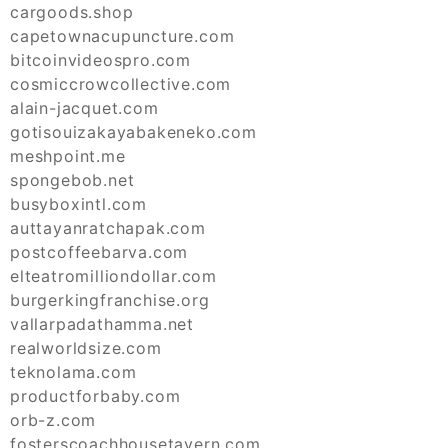
cargoods.shop
capetownacupuncture.com
bitcoinvideospro.com
cosmiccrowcollective.com
alain-jacquet.com
gotisouizakayabakeneko.com
meshpoint.me
spongebob.net
busyboxintl.com
auttayanratchapak.com
postcoffeebarva.com
elteatromilliondollar.com
burgerkingfranchise.org
vallarpadathamma.net
realworldsize.com
teknolama.com
productforbaby.com
orb-z.com
fosterscoachhousetavern.com