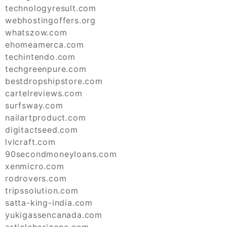
technologyresult.com
webhostingoffers.org
whatszow.com
ehomeamerca.com
techintendo.com
techgreenpure.com
bestdropshipstore.com
cartelreviews.com
surfsway.com
nailartproduct.com
digitactseed.com
lvlcraft.com
90secondmoneyloans.com
xenmicro.com
rodrovers.com
tripssolution.com
satta-king-india.com
yukigassencanada.com
articlehorizone.com