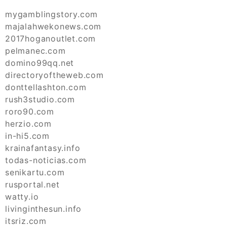
mygamblingstory.com
majalahwekonews.com
2017hoganoutlet.com
pelmanec.com
domino99qq.net
directoryoftheweb.com
donttellashton.com
rush3studio.com
roro90.com
herzio.com
in-hi5.com
krainafantasy.info
todas-noticias.com
senikartu.com
rusportal.net
watty.io
livinginthesun.info
itsriz.com