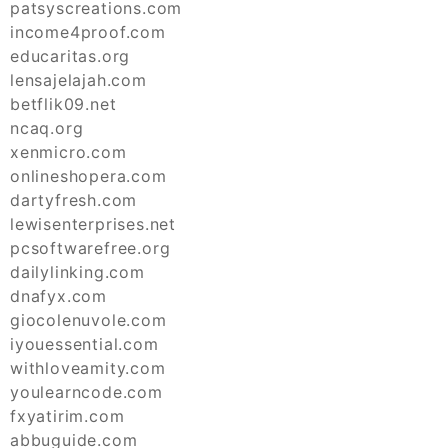
patsyscreations.com
income4proof.com
educaritas.org
lensajelajah.com
betflik09.net
ncaq.org
xenmicro.com
onlineshopera.com
dartyfresh.com
lewisenterprises.net
pcsoftwarefree.org
dailylinking.com
dnafyx.com
giocolenuvole.com
iyouessential.com
withloveamity.com
youlearncode.com
fxyatirim.com
abbuguide.com