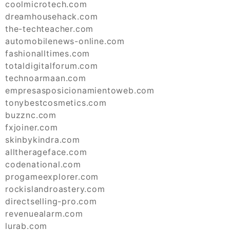
coolmicrotech.com
dreamhousehack.com
the-techteacher.com
automobilenews-online.com
fashionalltimes.com
totaldigitalforum.com
technoarmaan.com
empresasposicionamientoweb.com
tonybestcosmetics.com
buzznc.com
fxjoiner.com
skinbykindra.com
alltherageface.com
codenational.com
progameexplorer.com
rockislandroastery.com
directselling-pro.com
revenuealarm.com
lurab.com