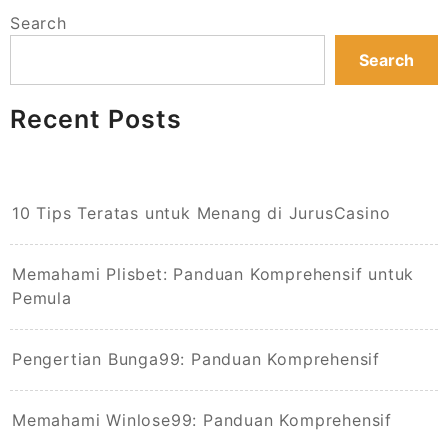
Search
Search
Recent Posts
10 Tips Teratas untuk Menang di JurusCasino
Memahami Plisbet: Panduan Komprehensif untuk
Pemula
Pengertian Bunga99: Panduan Komprehensif
Memahami Winlose99: Panduan Komprehensif