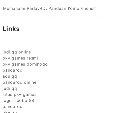
Memahami Parlay4D: Panduan Komprehensif
Links
judi qq online
pkv games resmi
pkv games dominoqq
bandarqq
adu qq
bandarqq online
judi qq
situs pkv games
login sbobet88
bandarqq
pkv qq