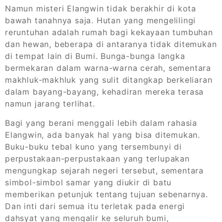
Namun misteri Elangwin tidak berakhir di kota
bawah tanahnya saja. Hutan yang mengelilingi
reruntuhan adalah rumah bagi kekayaan tumbuhan
dan hewan, beberapa di antaranya tidak ditemukan
di tempat lain di Bumi. Bunga-bunga langka
bermekaran dalam warna-warna cerah, sementara
makhluk-makhluk yang sulit ditangkap berkeliaran
dalam bayang-bayang, kehadiran mereka terasa
namun jarang terlihat.
Bagi yang berani menggali lebih dalam rahasia
Elangwin, ada banyak hal yang bisa ditemukan.
Buku-buku tebal kuno yang tersembunyi di
perpustakaan-perpustakaan yang terlupakan
mengungkap sejarah negeri tersebut, sementara
simbol-simbol samar yang diukir di batu
memberikan petunjuk tentang tujuan sebenarnya.
Dan inti dari semua itu terletak pada energi
dahsyat yang mengalir ke seluruh bumi,