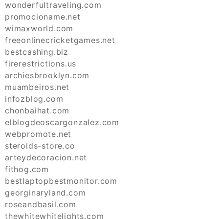
wonderfultraveling.com
promocioname.net
wimaxworld.com
freeonlinecricketgames.net
bestcashing.biz
firerestrictions.us
archiesbrooklyn.com
muambeiros.net
infozblog.com
chonbaihat.com
elblogdeoscargonzalez.com
webpromote.net
steroids-store.co
arteydecoracion.net
fithog.com
bestlaptopbestmonitor.com
georginaryland.com
roseandbasil.com
thewhitewhitelights.com