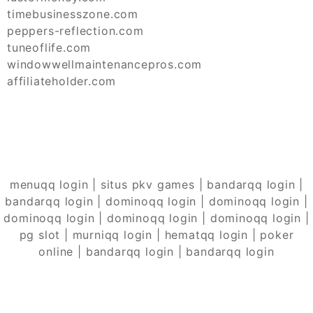
timebusinesszone.com
peppers-reflection.com
tuneoflife.com
windowwellmaintenancepros.com
affiliateholder.com
menuqq login
|
situs pkv games
|
bandarqq login
|
bandarqq login
|
dominoqq login
|
dominoqq login
|
dominoqq login
|
dominoqq login
|
dominoqq login
|
pg slot
|
murniqq login
|
hematqq login
|
poker
online
|
bandarqq login
|
bandarqq login