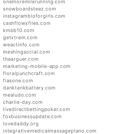
onemoremilerunning.com
snowboardsteez.com
instagrambioforgirls.com
cashflowxfiles.com
kmbb10.com
getxtrem.com
weactinfo.com
meshingsocial.com
thearguer.com
marketing-mobile-app.com
floralpunchcraft.com
fiasone.com
danktankbattery.com
mealudo.com
charlie-day.com
livedirectbettingpoker.com
foxbusinessupdate.com
lovedaddy.org
integrativemedicalmassageplano.com