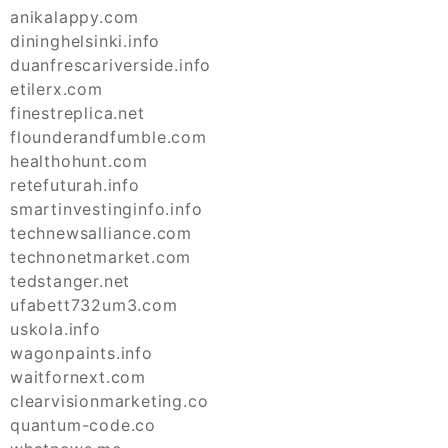
anikalappy.com
dininghelsinki.info
duanfrescariverside.info
etilerx.com
finestreplica.net
flounderandfumble.com
healthohunt.com
retefuturah.info
smartinvestinginfo.info
technewsalliance.com
technonetmarket.com
tedstanger.net
ufabett732um3.com
uskola.info
wagonpaints.info
waitfornext.com
clearvisionmarketing.co
quantum-code.co