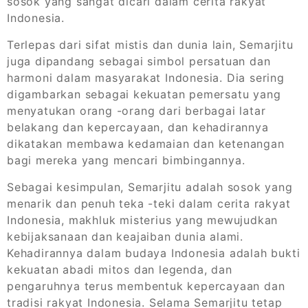
sosok yang sangat dicari dalam cerita rakyat
Indonesia.
Terlepas dari sifat mistis dan dunia lain, Semarjitu
juga dipandang sebagai simbol persatuan dan
harmoni dalam masyarakat Indonesia. Dia sering
digambarkan sebagai kekuatan pemersatu yang
menyatukan orang -orang dari berbagai latar
belakang dan kepercayaan, dan kehadirannya
dikatakan membawa kedamaian dan ketenangan
bagi mereka yang mencari bimbingannya.
Sebagai kesimpulan, Semarjitu adalah sosok yang
menarik dan penuh teka -teki dalam cerita rakyat
Indonesia, makhluk misterius yang mewujudkan
kebijaksanaan dan keajaiban dunia alami.
Kehadirannya dalam budaya Indonesia adalah bukti
kekuatan abadi mitos dan legenda, dan
pengaruhnya terus membentuk kepercayaan dan
tradisi rakyat Indonesia. Selama Semarjitu tetap