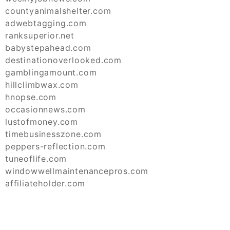
countyanimalshelter.com
adwebtagging.com
ranksuperior.net
babystepahead.com
destinationoverlooked.com
gamblingamount.com
hillclimbwax.com
hnopse.com
occasionnews.com
lustofmoney.com
timebusinesszone.com
peppers-reflection.com
tuneoflife.com
windowwellmaintenancepros.com
affiliateholder.com