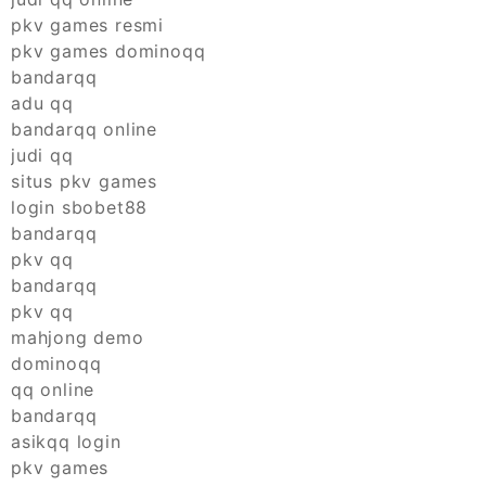
pkv games resmi
pkv games dominoqq
bandarqq
adu qq
bandarqq online
judi qq
situs pkv games
login sbobet88
bandarqq
pkv qq
bandarqq
pkv qq
mahjong demo
dominoqq
qq online
bandarqq
asikqq login
pkv games