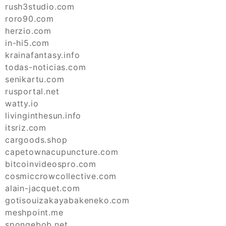
rush3studio.com
roro90.com
herzio.com
in-hi5.com
krainafantasy.info
todas-noticias.com
senikartu.com
rusportal.net
watty.io
livinginthesun.info
itsriz.com
cargoods.shop
capetownacupuncture.com
bitcoinvideospro.com
cosmiccrowcollective.com
alain-jacquet.com
gotisouizakayabakeneko.com
meshpoint.me
spongebob.net