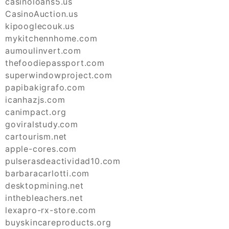
casinoloans5.us
CasinoAuction.us
kipooglecouk.us
mykitchennhome.com
aumoulinvert.com
thefoodiepassport.com
superwindowproject.com
papibakigrafo.com
icanhazjs.com
canimpact.org
goviralstudy.com
cartourism.net
apple-cores.com
pulserasdeactividad10.com
barbaracarlotti.com
desktopmining.net
inthebleachers.net
lexapro-rx-store.com
buyskincareproducts.org