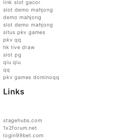
link slot gacor
slot demo mahjong
demo mahjong
slot demo mahjong
situs pkv games
pkv qq
hk live draw
slot pg
qiu qiu
qq
pkv games dominoqq
Links
stagehubs.com
1x2forum.net
login99bet.com