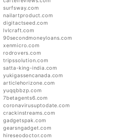
cartelreviews.com
surfsway.com
nailartproduct.com
digitactseed.com
lvlcraft.com
90secondmoneyloans.com
xenmicro.com
rodrovers.com
tripssolution.com
satta-king-india.com
yukigassencanada.com
articlehorizone.com
yuqqbbzp.com
7betagents6.com
coronavirusuptodate.com
crackinstreams.com
gadgetspak.com
gearsngadget.com
hireseodoctor.com