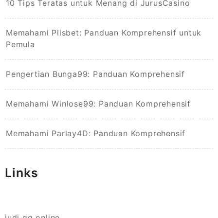
10 Tips Teratas untuk Menang di JurusCasino
Memahami Plisbet: Panduan Komprehensif untuk
Pemula
Pengertian Bunga99: Panduan Komprehensif
Memahami Winlose99: Panduan Komprehensif
Memahami Parlay4D: Panduan Komprehensif
Links
judi qq online