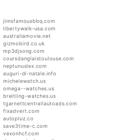
jimsfamousbbq.com
libertywalk-usa.com
australiamovie.net
gizmobird.co.uk
mp3djsong.com
coursdanglaistoulouse.com
neptunuslex.com
auguri-di-natale.info
michelewatch.us
omega--watches.us
breitling-watches.us
tgarnettcentrallautoads.com
fixadvert.com
autopluz.co
save3time-c.com
vexonhcf.com