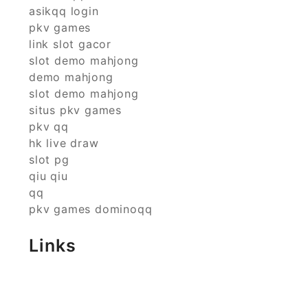
asikqq login
pkv games
link slot gacor
slot demo mahjong
demo mahjong
slot demo mahjong
situs pkv games
pkv qq
hk live draw
slot pg
qiu qiu
qq
pkv games dominoqq
Links