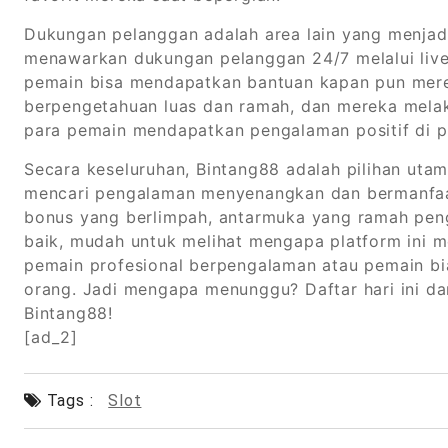
Dukungan pelanggan adalah area lain yang menjadi
menawarkan dukungan pelanggan 24/7 melalui live
pemain bisa mendapatkan bantuan kapan pun me
berpengetahuan luas dan ramah, dan mereka mela
para pemain mendapatkan pengalaman positif di p
Secara keseluruhan, Bintang88 adalah pilihan ut
mencari pengalaman menyenangkan dan bermanfaat
bonus yang berlimpah, antarmuka yang ramah pen
baik, mudah untuk melihat mengapa platform ini me
pemain profesional berpengalaman atau pemain bi
orang. Jadi mengapa menunggu? Daftar hari ini da
Bintang88!
[ad_2]
Tags :
Slot