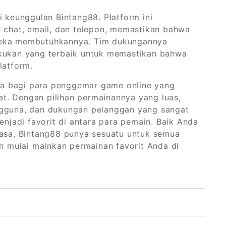
 keunggulan Bintang88. Platform ini
 chat, email, dan telepon, memastikan bahwa
reka membutuhkannya. Tim dukungannya
kukan yang terbaik untuk memastikan bahwa
latform.
ama bagi para penggemar game online yang
. Dengan pilihan permainannya yang luas,
gguna, dan dukungan pelanggan yang sangat
njadi favorit di antara para pemain. Baik Anda
asa, Bintang88 punya sesuatu untuk semua
n mulai mainkan permainan favorit Anda di