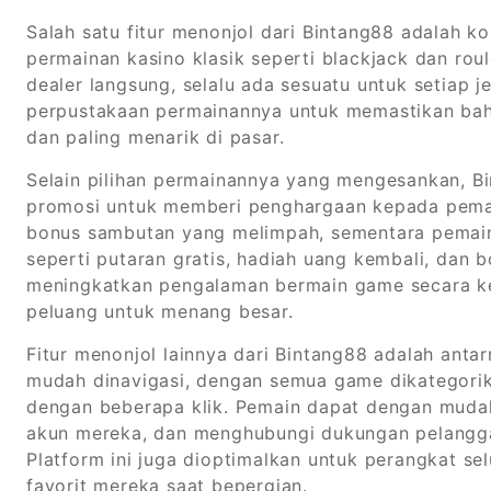
Salah satu fitur menonjol dari Bintang88 adalah k
permainan kasino klasik seperti blackjack dan rou
dealer langsung, selalu ada sesuatu untuk setiap j
perpustakaan permainannya untuk memastikan bahw
dan paling menarik di pasar.
Selain pilihan permainannya yang mengesankan, 
promosi untuk memberi penghargaan kepada pema
bonus sambutan yang melimpah, sementara pemain
seperti putaran gratis, hadiah uang kembali, dan b
meningkatkan pengalaman bermain game secara ke
peluang untuk menang besar.
Fitur menonjol lainnya dari Bintang88 adalah ant
mudah dinavigasi, dengan semua game dikategorik
dengan beberapa klik. Pemain dapat dengan mudah
akun mereka, dan menghubungi dukungan pelangga
Platform ini juga dioptimalkan untuk perangkat s
favorit mereka saat bepergian.