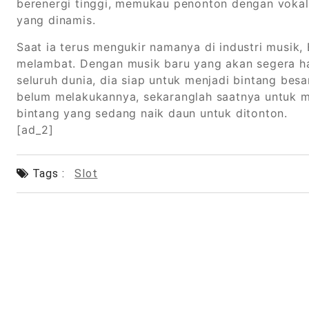
berenergi tinggi, memukau penonton dengan voka
yang dinamis.
Saat ia terus mengukir namanya di industri musik,
melambat. Dengan musik baru yang akan segera h
seluruh dunia, dia siap untuk menjadi bintang bes
belum melakukannya, sekaranglah saatnya untuk me
bintang yang sedang naik daun untuk ditonton.
[ad_2]
Tags :
Slot