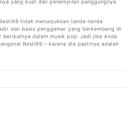
lnya yang kuat dan penampilan panggungnya
 Besti69 tidak menunjukkan tanda-tanda
adir dan basis penggemar yang berkembang di
ar berikutnya dalam musik pop. Jadi jika Anda
ngenal Besti69 – karena dia pastinya adalah