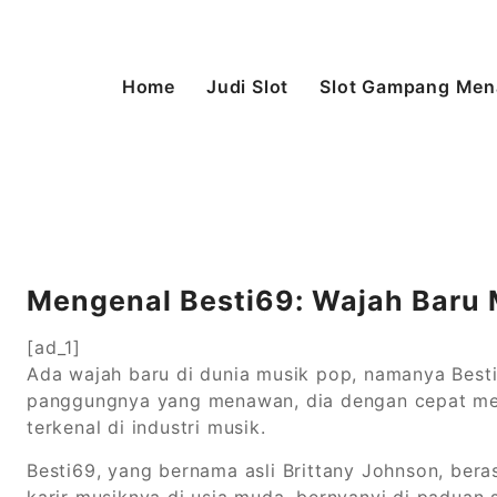
Home
Judi Slot
Slot Gampang Me
ri PG Soft. Slot gacor ini menawarkan RTP tinggi unt
 PG Soft, Pilih Slot X1000 u
Mengenal Besti69: Wajah Baru 
[ad_1]
Ada wajah baru di dunia musik pop, namanya Best
panggungnya yang menawan, dia dengan cepat m
terkenal di industri musik.
Besti69, yang bernama asli Brittany Johnson, beras
karir musiknya di usia muda, bernyanyi di paduan 