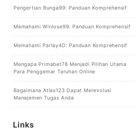
Pengertian Bunga99: Panduan Komprehensif
Memahami Winlose99: Panduan Komprehensif
Memahami Parlay4D: Panduan Komprehensif
Mengapa Primabet78 Menjadi Pilihan Utama
Para Penggemar Taruhan Online
Bagaimana Atlas123 Dapat Merevolusi
Manajemen Tugas Anda
Links