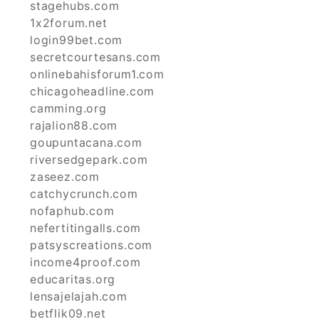
stagehubs.com
1x2forum.net
login99bet.com
secretcourtesans.com
onlinebahisforum1.com
chicagoheadline.com
camming.org
rajalion88.com
goupuntacana.com
riversedgepark.com
zaseez.com
catchycrunch.com
nofaphub.com
nefertitingalls.com
patsyscreations.com
income4proof.com
educaritas.org
lensajelajah.com
betflik09.net