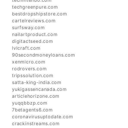
techgreenpure.com
bestdropshipstore.com
cartelreviews.com
surfsway.com
nailartproduct.com
digitactseed.com
lvlcraft.com
90secondmoneyloans.com
xenmicro.com
rodrovers.com
tripssolution.com
satta-king-india.com
yukigassencanada.com
articlehorizone.com
yuqqbbzp.com
7betagents6.com
coronavirusuptodate.com
crackinstreams.com