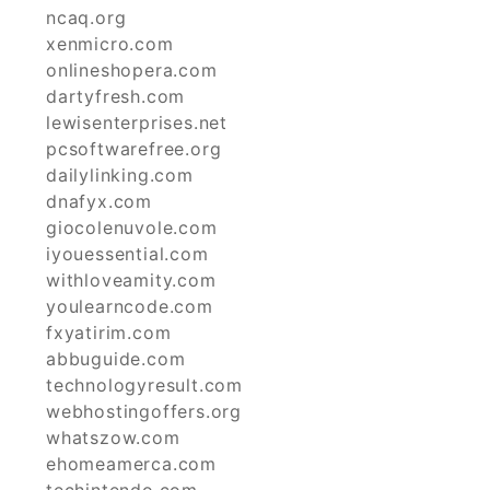
ncaq.org
xenmicro.com
onlineshopera.com
dartyfresh.com
lewisenterprises.net
pcsoftwarefree.org
dailylinking.com
dnafyx.com
giocolenuvole.com
iyouessential.com
withloveamity.com
youlearncode.com
fxyatirim.com
abbuguide.com
technologyresult.com
webhostingoffers.org
whatszow.com
ehomeamerca.com
techintendo.com