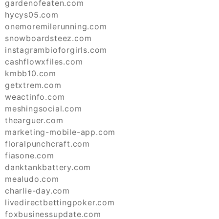
gardenofeaten.com
hycys05.com
onemoremilerunning.com
snowboardsteez.com
instagrambioforgirls.com
cashflowxfiles.com
kmbb10.com
getxtrem.com
weactinfo.com
meshingsocial.com
thearguer.com
marketing-mobile-app.com
floralpunchcraft.com
fiasone.com
danktankbattery.com
mealudo.com
charlie-day.com
livedirectbettingpoker.com
foxbusinessupdate.com