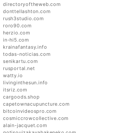
directoryoftheweb.com
donttellashton.com
rush3studio.com
roro90.com
herzio.com
in-hi5.com
krainafantasy.info
todas-noticias.com
senikartu.com
rusportal.net
watty.io
livinginthesun.info
itsriz.com
cargoods.shop
capetownacupuncture.com
bitcoinvideospro.com
cosmiccrowcollective.com
alain-jacquet.com
gotisouizakayabakeneko.com