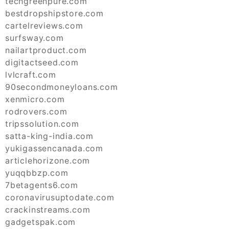
techgreenpure.com
bestdropshipstore.com
cartelreviews.com
surfsway.com
nailartproduct.com
digitactseed.com
lvlcraft.com
90secondmoneyloans.com
xenmicro.com
rodrovers.com
tripssolution.com
satta-king-india.com
yukigassencanada.com
articlehorizone.com
yuqqbbzp.com
7betagents6.com
coronavirusuptodate.com
crackinstreams.com
gadgetspak.com