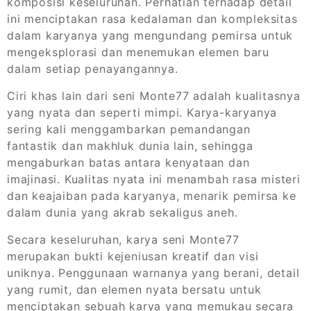
komposisi keseluruhan. Perhatian terhadap detail
ini menciptakan rasa kedalaman dan kompleksitas
dalam karyanya yang mengundang pemirsa untuk
mengeksplorasi dan menemukan elemen baru
dalam setiap penayangannya.
Ciri khas lain dari seni Monte77 adalah kualitasnya
yang nyata dan seperti mimpi. Karya-karyanya
sering kali menggambarkan pemandangan
fantastik dan makhluk dunia lain, sehingga
mengaburkan batas antara kenyataan dan
imajinasi. Kualitas nyata ini menambah rasa misteri
dan keajaiban pada karyanya, menarik pemirsa ke
dalam dunia yang akrab sekaligus aneh.
Secara keseluruhan, karya seni Monte77
merupakan bukti kejeniusan kreatif dan visi
uniknya. Penggunaan warnanya yang berani, detail
yang rumit, dan elemen nyata bersatu untuk
menciptakan sebuah karya yang memukau secara