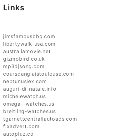
Links
jimsfamousbbq.com
libertywalk-usa.com
australiamovie.net
gizmobird.co.uk
mp3djsong.com
coursdanglaistoulouse.com
neptunuslex.com
auguri-di-natale.info
michelewatch.us
omega--watches.us
breitling-watches.us
tgarnettcentrallautoads.com
fixadvert.com
autopluz.co