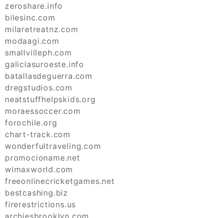
zeroshare.info
bilesinc.com
milaretreatnz.com
modaagi.com
smallvilleph.com
galiciasuroeste.info
batallasdeguerra.com
dregstudios.com
neatstuffhelpskids.org
moraessoccer.com
forochile.org
chart-track.com
wonderfultraveling.com
promocioname.net
wimaxworld.com
freeonlinecricketgames.net
bestcashing.biz
firerestrictions.us
archiesbrooklyn.com