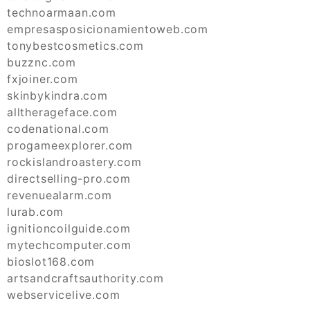
technoarmaan.com
empresasposicionamientoweb.com
tonybestcosmetics.com
buzznc.com
fxjoiner.com
skinbykindra.com
alltherageface.com
codenational.com
progameexplorer.com
rockislandroastery.com
directselling-pro.com
revenuealarm.com
lurab.com
ignitioncoilguide.com
mytechcomputer.com
bioslot168.com
artsandcraftsauthority.com
webservicelive.com