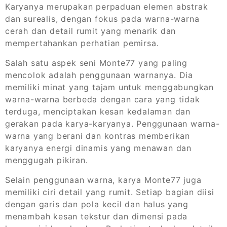
Karyanya merupakan perpaduan elemen abstrak
dan surealis, dengan fokus pada warna-warna
cerah dan detail rumit yang menarik dan
mempertahankan perhatian pemirsa.
Salah satu aspek seni Monte77 yang paling
mencolok adalah penggunaan warnanya. Dia
memiliki minat yang tajam untuk menggabungkan
warna-warna berbeda dengan cara yang tidak
terduga, menciptakan kesan kedalaman dan
gerakan pada karya-karyanya. Penggunaan warna-
warna yang berani dan kontras memberikan
karyanya energi dinamis yang menawan dan
menggugah pikiran.
Selain penggunaan warna, karya Monte77 juga
memiliki ciri detail yang rumit. Setiap bagian diisi
dengan garis dan pola kecil dan halus yang
menambah kesan tekstur dan dimensi pada