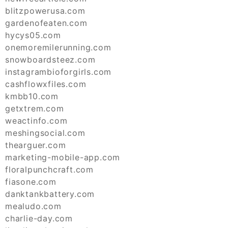
blitzpowerusa.com
gardenofeaten.com
hycys05.com
onemoremilerunning.com
snowboardsteez.com
instagrambioforgirls.com
cashflowxfiles.com
kmbb10.com
getxtrem.com
weactinfo.com
meshingsocial.com
thearguer.com
marketing-mobile-app.com
floralpunchcraft.com
fiasone.com
danktankbattery.com
mealudo.com
charlie-day.com