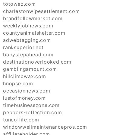
totowaz.com
charlestonwipesettlement.com
brandfollowmarket.com
weeklyjobnews.com
countyanimalshelter.com
adwebtagging.com
ranksuperior.net
babystepahead.com
destinationoverlooked.com
gamblingamount.com
hillclimbwax.com
hnopse.com
occasionnews.com
lustofmoney.com
timebusinesszone.com
peppers-reflection.com
tuneoflife.com
windowwellmaintenancepros.com
affiliateholder.com