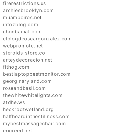
firerestrictions.us
archiesbrooklyn.com
muambeiros.net
infozblog.com
chonbaihat.com
elblogdeoscargonzalez.com
webpromote.net
steroids-store.co
arteydecoracion.net
fithog.com
bestlaptopbestmonitor.com
georginaryland.com
roseandbasil.com
thewhitewhitelights.com
atdhe.ws
heckrodtwetland.org
halfheardinthestillness.com
mybestmassagechair.com
ericreed.net