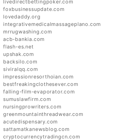
livedirectbettingpoker.com
foxbusinessupdate.com
lovedaddy.org
integrativemedicalmassageplano.com
mrrugwashing.com
acb-bankia.com
flash-es.net
upshak.com
backsilo.com
siviralqq.com
impressionresorthoian.com
bestfreakingclothesever.com
falling-film-evaporator.com
sumuslawfirm.com
nursingprowriters.com
greenmountainthreadwear.com
acutedispensary.com
sattamatkanewsblog.com
cryptocurrencytradingcn.com