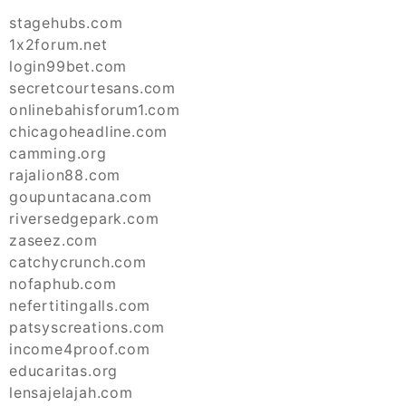
stagehubs.com
1x2forum.net
login99bet.com
secretcourtesans.com
onlinebahisforum1.com
chicagoheadline.com
camming.org
rajalion88.com
goupuntacana.com
riversedgepark.com
zaseez.com
catchycrunch.com
nofaphub.com
nefertitingalls.com
patsyscreations.com
income4proof.com
educaritas.org
lensajelajah.com