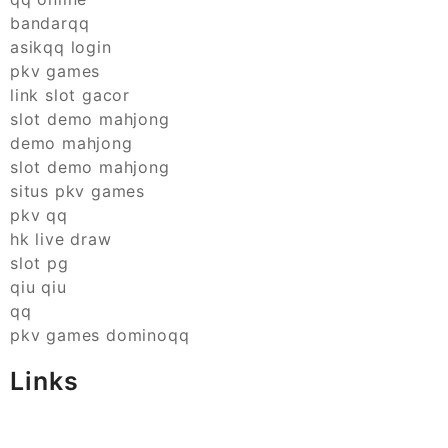
bandarqq
asikqq login
pkv games
link slot gacor
slot demo mahjong
demo mahjong
slot demo mahjong
situs pkv games
pkv qq
hk live draw
slot pg
qiu qiu
qq
pkv games dominoqq
Links