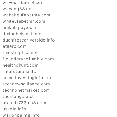
waveufabetm4.com
wayang88.net
websiteufabetm4.com
whiteufabetm4.com
anikalappy.com
dininghelsinki.info
duanfrescariverside.info
etilerx.com
finestreplica.net
flounderandfumble.com
healthohunt.com
retefuturah.info
smartinvestinginfo.info
technewsalliance.com
technonetmarket.com
tedstanger.net
ufabett732um3.com
uskola.info
wagonpaints.info