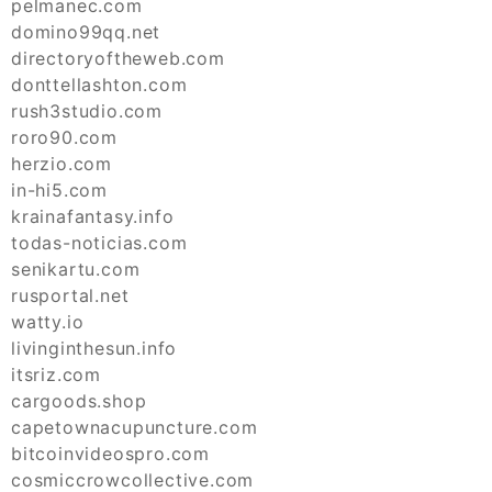
pelmanec.com
domino99qq.net
directoryoftheweb.com
donttellashton.com
rush3studio.com
roro90.com
herzio.com
in-hi5.com
krainafantasy.info
todas-noticias.com
senikartu.com
rusportal.net
watty.io
livinginthesun.info
itsriz.com
cargoods.shop
capetownacupuncture.com
bitcoinvideospro.com
cosmiccrowcollective.com