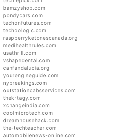
techiepick.com
bamzyshop.com
pondycars.com
techonfutures.com
techoologic.com
raspberryketonescanada.org
medihealthrules.com
usathrill.com
vshapedental.com
canfandalucia.org
yourengineguide.com
nybreakings.com
outstationcabsservices.com
thekrtagy.com
xchangeindia.com
coolmicrotech.com
dreamhousehack.com
the-techteacher.com
automobilenews-online.com