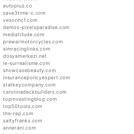
autopluz.co
save3time-c.com
vexonhcf.com
demos-pixelsparadise.com
mediatitude.com
prewarmotorcycles.com
simracinglinks.com
dosyamerkezi.net
le-surrealisme.com
showcasebeauty.com
insurancepolicyexpert.com
statkeycompany.com
carolinadeckbuilders.com
topinvestingblog.com
top50tools.com
the-rep.com
saltyfranks.com
annerani.com