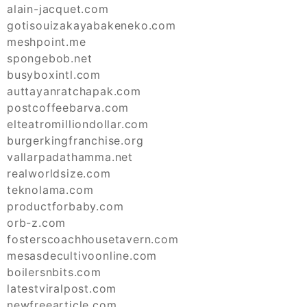
alain-jacquet.com
gotisouizakayabakeneko.com
meshpoint.me
spongebob.net
busyboxintl.com
auttayanratchapak.com
postcoffeebarva.com
elteatromilliondollar.com
burgerkingfranchise.org
vallarpadathamma.net
realworldsize.com
teknolama.com
productforbaby.com
orb-z.com
fosterscoachhousetavern.com
mesasdecultivoonline.com
boilersnbits.com
latestviralpost.com
newfreearticle.com