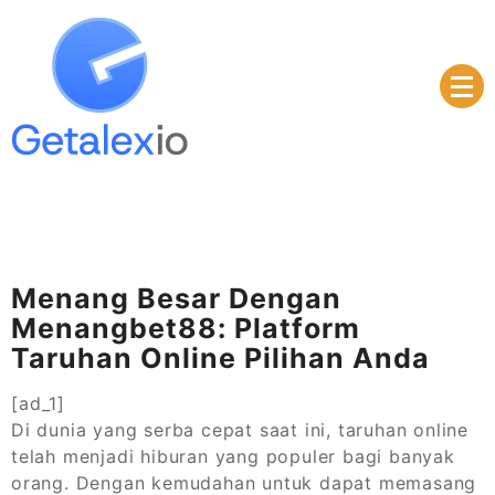
Skip
to
content
Raih maxwin besar hari ini dengan slot X1000 dari
Slot Gacor Hari Ini dari PG
PG Soft. Slot gacor ini menawarkan RTP tinggi untu
Soft, Pilih Slot X1000
peluang menang maksimal setiap kali bermain.
untuk Maxwin Besar
Menang Besar Dengan
Menangbet88: Platform
Taruhan Online Pilihan Anda
[ad_1]
Di dunia yang serba cepat saat ini, taruhan online
telah menjadi hiburan yang populer bagi banyak
orang. Dengan kemudahan untuk dapat memasang