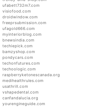
ufabett732m7.com
visiofood.com
droidwindow.com
freeprsubmission.com
ufagold666.com
myinteriorblog.com
bnewsindia.com
techiepick.com
bamzyshop.com
pondycars.com
techonfutures.com
techoologic.com
raspberryketonescanada.org
medihealthrules.com
usathrill.com
vshapedental.com
canfandalucia.org
yourengineguide.com