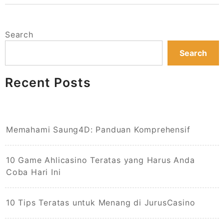
Search
Search
Recent Posts
Memahami Saung4D: Panduan Komprehensif
10 Game Ahlicasino Teratas yang Harus Anda
Coba Hari Ini
10 Tips Teratas untuk Menang di JurusCasino