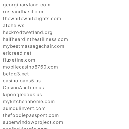
georginaryland.com
roseandbasil.com
thewhitewhitelights.com
atdhe.ws
heckrodtwetland.org
halfheardinthestillness.com
mybestmassagechair.com
ericreed.net
fluxetine.com
mobilecasino8760.com
betqq3.net
casinoloans5.us
CasinoAuction.us
kipooglecouk.us
mykitchennhome.com
aumoulinvert.com
thefoodiepassport.com
superwindowproject.com
papibakigrafo.com