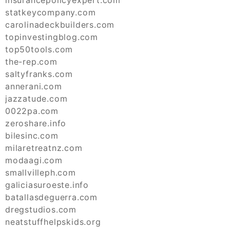
statkeycompany.com
carolinadeckbuilders.com
topinvestingblog.com
top50tools.com
the-rep.com
saltyfranks.com
annerani.com
jazzatude.com
0022pa.com
zeroshare.info
bilesinc.com
milaretreatnz.com
modaagi.com
smallvilleph.com
galiciasuroeste.info
batallasdeguerra.com
dregstudios.com
neatstuffhelpskids.org