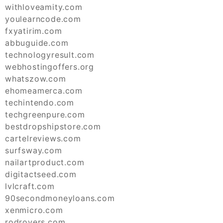
withloveamity.com
youlearncode.com
fxyatirim.com
abbuguide.com
technologyresult.com
webhostingoffers.org
whatszow.com
ehomeamerca.com
techintendo.com
techgreenpure.com
bestdropshipstore.com
cartelreviews.com
surfsway.com
nailartproduct.com
digitactseed.com
lvlcraft.com
90secondmoneyloans.com
xenmicro.com
rodrovers.com