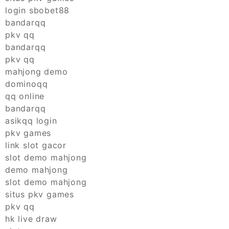
login sbobet88
bandarqq
pkv qq
bandarqq
pkv qq
mahjong demo
dominoqq
qq online
bandarqq
asikqq login
pkv games
link slot gacor
slot demo mahjong
demo mahjong
slot demo mahjong
situs pkv games
pkv qq
hk live draw