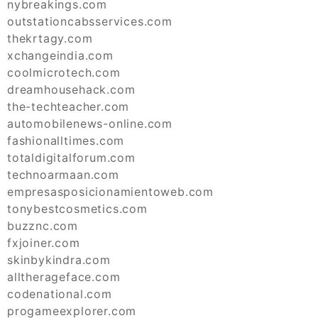
nybreakings.com
outstationcabsservices.com
thekrtagy.com
xchangeindia.com
coolmicrotech.com
dreamhousehack.com
the-techteacher.com
automobilenews-online.com
fashionalltimes.com
totaldigitalforum.com
technoarmaan.com
empresasposicionamientoweb.com
tonybestcosmetics.com
buzznc.com
fxjoiner.com
skinbykindra.com
alltherageface.com
codenational.com
progameexplorer.com