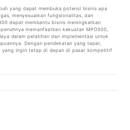
puh yang dapat membuka potensi bisnis apa
as, menyesuaikan fungsionalitas, dan
00 dapat membantu bisnis meningkatkan
tuk sepenuhnya memanfaatkan kekuatan MPO300,
daya dalam pelatihan dan implementasi untuk
uannya. Dengan pendekatan yang tepat,
ang ingin tetap di depan di pasar kompetitif