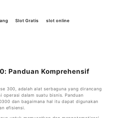
nang
Slot Gratis
slot online
uk peluang menang maksimal setiap kali bermain.
ntuk Maxwin Besar
0: Panduan Komprehensif
se 300, adalah alat serbaguna yang dirancang
 operasi dalam suatu bisnis. Panduan
O300 dan bagaimana hal itu dapat digunakan
n efisiensi.
nnya untuk memusatkan dan mengotomatisasi