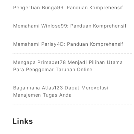
Pengertian Bunga99: Panduan Komprehensif
Memahami Winlose99: Panduan Komprehensif
Memahami Parlay4D: Panduan Komprehensif
Mengapa Primabet78 Menjadi Pilihan Utama
Para Penggemar Taruhan Online
Bagaimana Atlas123 Dapat Merevolusi
Manajemen Tugas Anda
Links