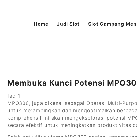
Home
Judi Slot
Slot Gampang Me
ri PG Soft. Slot gacor ini menawarkan RTP tinggi unt
 PG Soft, Pilih Slot X1000 u
Membuka Kunci Potensi MPO30
[ad_1]
MPO300, juga dikenal sebagai Operasi Multi-Purpo
untuk merampingkan dan mengoptimalkan berbagai
komprehensif ini akan mengeksplorasi potensi MP
secara efektif untuk meningkatkan produktivitas da
Salah satu fitur utama MPO300 adalah kemampua