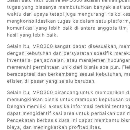
tugas yang biasanya membutuhkan banyak alat ata
waktu dan upaya tetapi juga mengurangi risiko ke
mengkonsolidasikan tugas ke dalam satu platform,
komunikasi yang lebih baik di antara anggota tim,
hasil yang lebih baik.
Selain itu, MPO300 sangat dapat disesuaikan, me
dengan kebutuhan dan persyaratan spesifik merek
inventaris, penjadwalan, atau manajemen hubunga
memenuhi permintaan unik dari bisnis apa pun. Fle
beradaptasi dan berkembang sesuai kebutuhan, m
efisien di pasar yang selalu berubah.
Selain itu, MPO300 dirancang untuk memberikan 
memungkinkan bisnis untuk membuat keputusan ber
Dengan memiliki akses ke informasi terkini tentang 
dapat mengidentifikasi area untuk perbaikan dan 
Pendekatan berbasis data ini dapat membantu bis
biaya, dan meningkatkan profitabilitas.