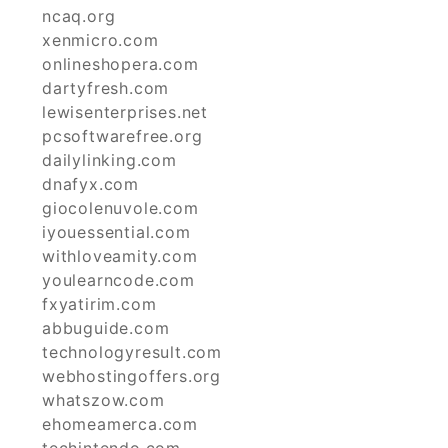
ncaq.org
xenmicro.com
onlineshopera.com
dartyfresh.com
lewisenterprises.net
pcsoftwarefree.org
dailylinking.com
dnafyx.com
giocolenuvole.com
iyouessential.com
withloveamity.com
youlearncode.com
fxyatirim.com
abbuguide.com
technologyresult.com
webhostingoffers.org
whatszow.com
ehomeamerca.com
techintendo.com