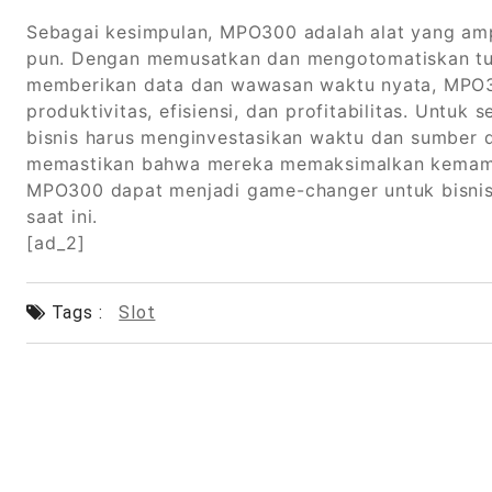
Sebagai kesimpulan, MPO300 adalah alat yang am
pun. Dengan memusatkan dan mengotomatiskan tug
memberikan data dan wawasan waktu nyata, MPO3
produktivitas, efisiensi, dan profitabilitas. Un
bisnis harus menginvestasikan waktu dan sumber 
memastikan bahwa mereka memaksimalkan kemamp
MPO300 dapat menjadi game-changer untuk bisnis y
saat ini.
[ad_2]
Tags :
Slot