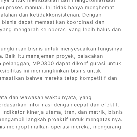
u proses manual. Ini tidak hanya menghemat
salahan dan ketidakkonsistenan. Dengan
 bisnis dapat memastikan koordinasi dan
 yang mengarah ke operasi yang lebih halus dan
mungkinkan bisnis untuk menyesuaikan fungsinya
a. Baik itu manajemen proyek, pelacakan
n pelanggan, MPO300 dapat dikonfigurasi untuk
ksibilitas ini memungkinkan bisnis untuk
emastikan bahwa mereka tetap kompetitif dan
data dan wawasan waktu nyata, yang
dasarkan informasi dengan cepat dan efektif.
indikator kinerja utama, tren, dan metrik, bisnis
mengambil langkah proaktif untuk mengatasinya.
nis mengoptimalkan operasi mereka, mengurangi