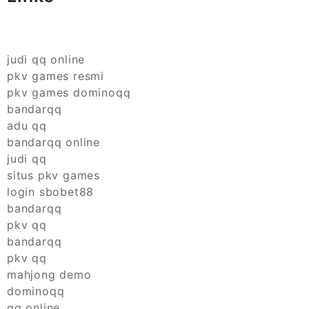
judi qq online
pkv games resmi
pkv games dominoqq
bandarqq
adu qq
bandarqq online
judi qq
situs pkv games
login sbobet88
bandarqq
pkv qq
bandarqq
pkv qq
mahjong demo
dominoqq
qq online