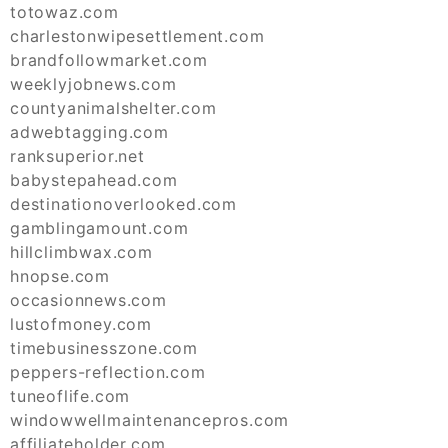
totowaz.com
charlestonwipesettlement.com
brandfollowmarket.com
weeklyjobnews.com
countyanimalshelter.com
adwebtagging.com
ranksuperior.net
babystepahead.com
destinationoverlooked.com
gamblingamount.com
hillclimbwax.com
hnopse.com
occasionnews.com
lustofmoney.com
timebusinesszone.com
peppers-reflection.com
tuneoflife.com
windowwellmaintenancepros.com
affiliateholder.com