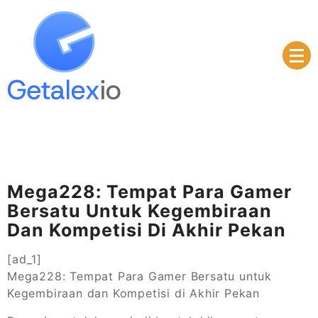
Skip
to
content
Raih maxwin besar hari ini dengan slot X1000 dari
Slot Gacor Hari Ini dari PG
PG Soft. Slot gacor ini menawarkan RTP tinggi untu
Soft, Pilih Slot X1000
peluang menang maksimal setiap kali bermain.
untuk Maxwin Besar
Mega228: Tempat Para Gamer
Bersatu Untuk Kegembiraan
Dan Kompetisi Di Akhir Pekan
[ad_1]
Mega228: Tempat Para Gamer Bersatu untuk
Kegembiraan dan Kompetisi di Akhir Pekan