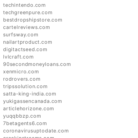
techintendo.com
techgreenpure.com
bestdropshipstore.com
cartelreviews.com
surfsway.com
nailartproduct.com
digitactseed.com
lvlcraft.com
90secondmoneyloans.com
xenmicro.com
rodrovers.com
tripssolution.com
satta-king-india.com
yukigassencanada.com
articlehorizone.com
yuqqbbzp.com
7betagents6.com
coronavirusuptodate.com
crackinstreams.com