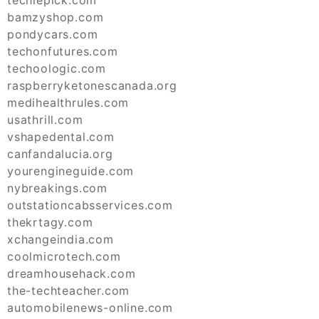
bamzyshop.com
pondycars.com
techonfutures.com
techoologic.com
raspberryketonescanada.org
medihealthrules.com
usathrill.com
vshapedental.com
canfandalucia.org
yourengineguide.com
nybreakings.com
outstationcabsservices.com
thekrtagy.com
xchangeindia.com
coolmicrotech.com
dreamhousehack.com
the-techteacher.com
automobilenews-online.com