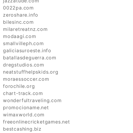
jazzatude.com
0022pa.com
zeroshare.info
bilesinc.com
milaretreatnz.com
modaagi.com
smallvilleph.com
galiciasuroeste.info
batallasdeguerra.com
dregstudios.com
neatstuffhelpskids.org
moraessoccer.com
forochile.org
chart-track.com
wonderfultraveling.com
promocioname.net
wimaxworld.com
freeonlinecricketgames.net
bestcashing.biz