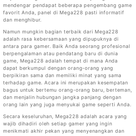
mendengar pendapat beberapa pengembang game
favorit Anda, panel di Mega228 pasti informatif
dan menghibur.
Namun mungkin bagian terbaik dari Mega228
adalah rasa kebersamaan yang dipupuknya di
antara para gamer. Baik Anda seorang profesional
berpengalaman atau pendatang baru di dunia
game, Mega228 adalah tempat di mana Anda
dapat berkumpul dengan orang-orang yang
berpikiran sama dan memiliki minat yang sama
terhadap game. Acara ini merupakan kesempatan
bagus untuk bertemu orang-orang baru, berteman,
dan menjalin hubungan jangka panjang dengan
orang lain yang juga menyukai game seperti Anda.
Secara keseluruhan, Mega228 adalah acara yang
wajib dihadiri oleh setiap gamer yang ingin
menikmati akhir pekan yang menyenangkan dan