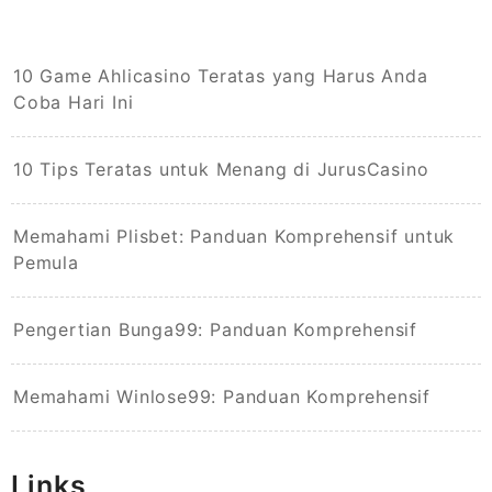
10 Game Ahlicasino Teratas yang Harus Anda
Coba Hari Ini
10 Tips Teratas untuk Menang di JurusCasino
Memahami Plisbet: Panduan Komprehensif untuk
Pemula
Pengertian Bunga99: Panduan Komprehensif
Memahami Winlose99: Panduan Komprehensif
Links