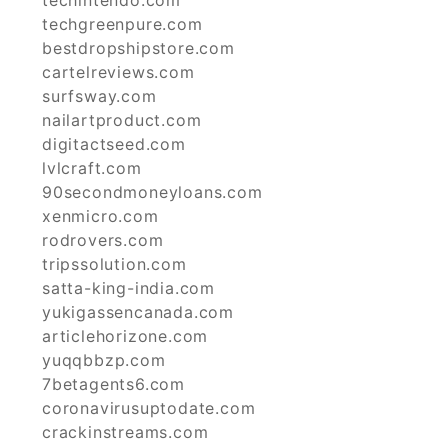
techgreenpure.com
bestdropshipstore.com
cartelreviews.com
surfsway.com
nailartproduct.com
digitactseed.com
lvlcraft.com
90secondmoneyloans.com
xenmicro.com
rodrovers.com
tripssolution.com
satta-king-india.com
yukigassencanada.com
articlehorizone.com
yuqqbbzp.com
7betagents6.com
coronavirusuptodate.com
crackinstreams.com