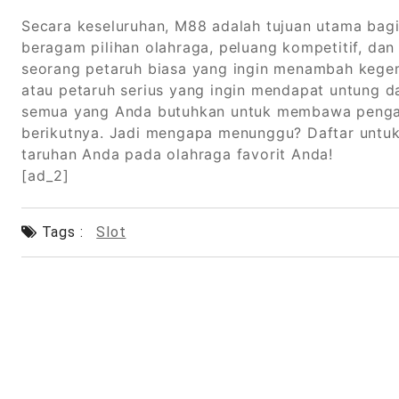
Secara keseluruhan, M88 adalah tujuan utama bag
beragam pilihan olahraga, peluang kompetitif, d
seorang petaruh biasa yang ingin menambah kege
atau petaruh serius yang ingin mendapat untung d
semua yang Anda butuhkan untuk membawa pengal
berikutnya. Jadi mengapa menunggu? Daftar untuk
taruhan Anda pada olahraga favorit Anda!
[ad_2]
Tags :
Slot