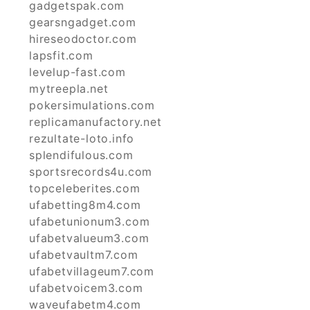
gadgetspak.com
gearsngadget.com
hireseodoctor.com
lapsfit.com
levelup-fast.com
mytreepla.net
pokersimulations.com
replicamanufactory.net
rezultate-loto.info
splendifulous.com
sportsrecords4u.com
topceleberites.com
ufabetting8m4.com
ufabetunionum3.com
ufabetvalueum3.com
ufabetvaultm7.com
ufabetvillageum7.com
ufabetvoicem3.com
waveufabetm4.com