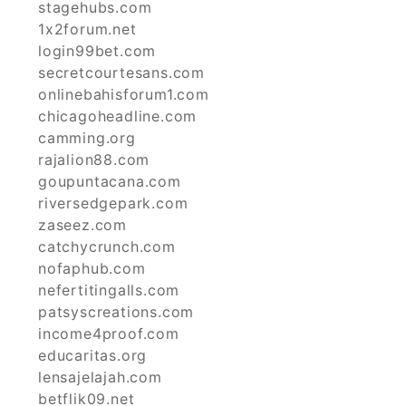
stagehubs.com
1x2forum.net
login99bet.com
secretcourtesans.com
onlinebahisforum1.com
chicagoheadline.com
camming.org
rajalion88.com
goupuntacana.com
riversedgepark.com
zaseez.com
catchycrunch.com
nofaphub.com
nefertitingalls.com
patsyscreations.com
income4proof.com
educaritas.org
lensajelajah.com
betflik09.net