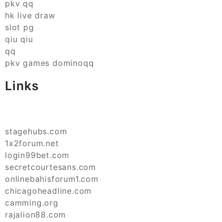
pkv qq
hk live draw
slot pg
qiu qiu
qq
pkv games dominoqq
Links
stagehubs.com
1x2forum.net
login99bet.com
secretcourtesans.com
onlinebahisforum1.com
chicagoheadline.com
camming.org
rajalion88.com