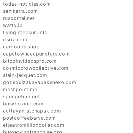
todas-noticias.com
senikartu.com
rusportal.net
watty.io
livinginthesun.info
itsriz.com
cargoods.shop
capetownacupuncture.com
bitcoinvideospro.com
cosmiccrowcollective.com
alain-jacquet.com
gotisouizakayabakeneko.com
meshpoint.me
spongebob.net
busyboxintl.com
auttayanratchapak.com
postcoffeebarva.com
elteatromilliondollar.com
burgerkingfranchise.org