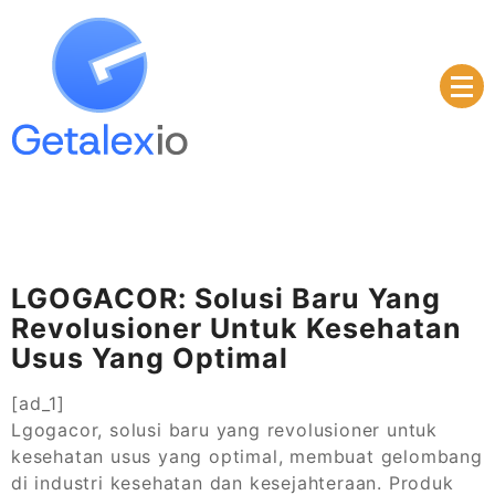
Skip
to
content
Raih maxwin besar hari ini dengan slot X1000 dari
Slot Gacor Hari Ini dari PG
PG Soft. Slot gacor ini menawarkan RTP tinggi untu
Soft, Pilih Slot X1000
peluang menang maksimal setiap kali bermain.
untuk Maxwin Besar
LGOGACOR: Solusi Baru Yang
Revolusioner Untuk Kesehatan
Usus Yang Optimal
[ad_1]
Lgogacor, solusi baru yang revolusioner untuk
kesehatan usus yang optimal, membuat gelombang
di industri kesehatan dan kesejahteraan. Produk