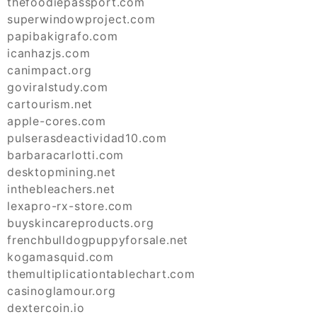
thefoodiepassport.com
superwindowproject.com
papibakigrafo.com
icanhazjs.com
canimpact.org
goviralstudy.com
cartourism.net
apple-cores.com
pulserasdeactividad10.com
barbaracarlotti.com
desktopmining.net
inthebleachers.net
lexapro-rx-store.com
buyskincareproducts.org
frenchbulldogpuppyforsale.net
kogamasquid.com
themultiplicationtablechart.com
casinoglamour.org
dextercoin.io