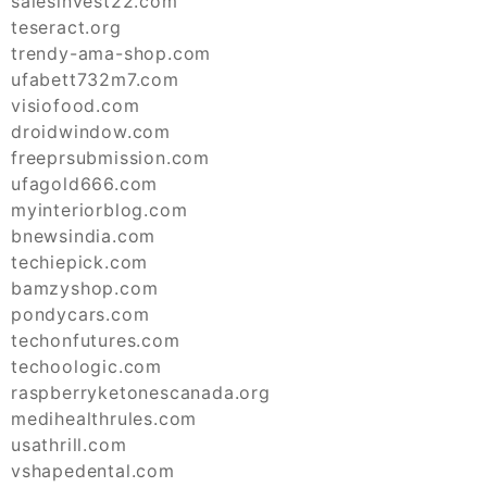
salesinvest22.com
teseract.org
trendy-ama-shop.com
ufabett732m7.com
visiofood.com
droidwindow.com
freeprsubmission.com
ufagold666.com
myinteriorblog.com
bnewsindia.com
techiepick.com
bamzyshop.com
pondycars.com
techonfutures.com
techoologic.com
raspberryketonescanada.org
medihealthrules.com
usathrill.com
vshapedental.com