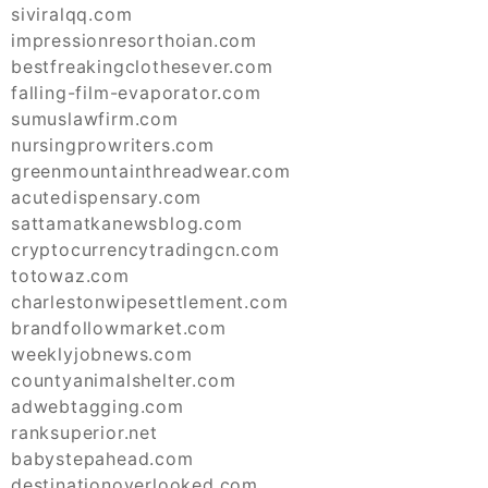
siviralqq.com
impressionresorthoian.com
bestfreakingclothesever.com
falling-film-evaporator.com
sumuslawfirm.com
nursingprowriters.com
greenmountainthreadwear.com
acutedispensary.com
sattamatkanewsblog.com
cryptocurrencytradingcn.com
totowaz.com
charlestonwipesettlement.com
brandfollowmarket.com
weeklyjobnews.com
countyanimalshelter.com
adwebtagging.com
ranksuperior.net
babystepahead.com
destinationoverlooked.com