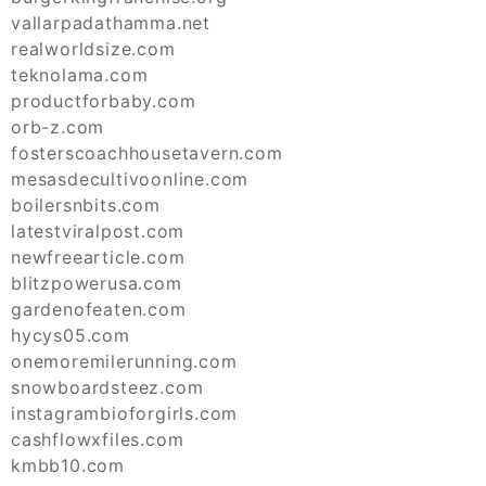
vallarpadathamma.net
realworldsize.com
teknolama.com
productforbaby.com
orb-z.com
fosterscoachhousetavern.com
mesasdecultivoonline.com
boilersnbits.com
latestviralpost.com
newfreearticle.com
blitzpowerusa.com
gardenofeaten.com
hycys05.com
onemoremilerunning.com
snowboardsteez.com
instagrambioforgirls.com
cashflowxfiles.com
kmbb10.com