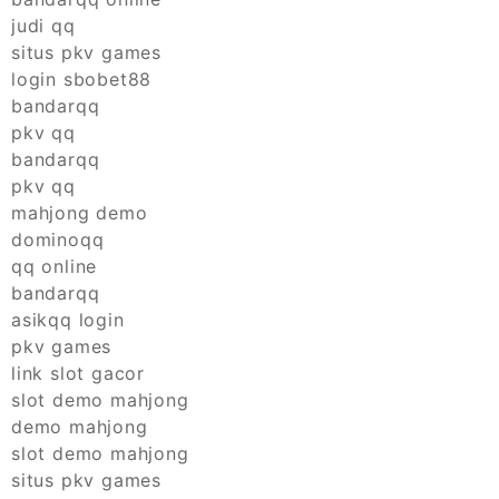
judi qq
situs pkv games
login sbobet88
bandarqq
pkv qq
bandarqq
pkv qq
mahjong demo
dominoqq
qq online
bandarqq
asikqq login
pkv games
link slot gacor
slot demo mahjong
demo mahjong
slot demo mahjong
situs pkv games