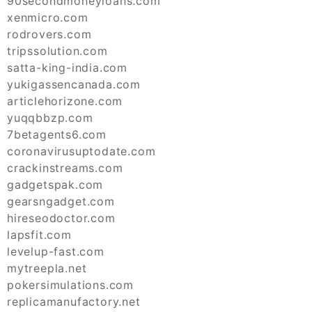
90secondmoneyloans.com
xenmicro.com
rodrovers.com
tripssolution.com
satta-king-india.com
yukigassencanada.com
articlehorizone.com
yuqqbbzp.com
7betagents6.com
coronavirusuptodate.com
crackinstreams.com
gadgetspak.com
gearsngadget.com
hireseodoctor.com
lapsfit.com
levelup-fast.com
mytreepla.net
pokersimulations.com
replicamanufactory.net