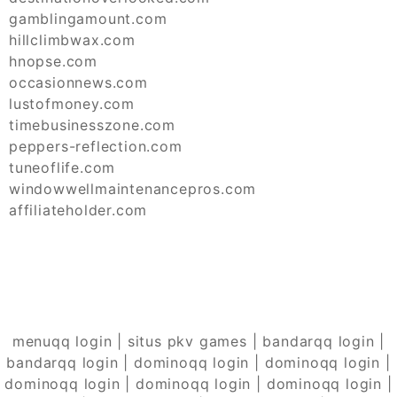
gamblingamount.com
hillclimbwax.com
hnopse.com
occasionnews.com
lustofmoney.com
timebusinesszone.com
peppers-reflection.com
tuneoflife.com
windowwellmaintenancepros.com
affiliateholder.com
menuqq login
|
situs pkv games
|
bandarqq login
|
bandarqq login
|
dominoqq login
|
dominoqq login
|
dominoqq login
|
dominoqq login
|
dominoqq login
|