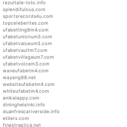
rezultate-loto.info
splendifulous.com
sportsrecords4u.com
topceleberites.com
ufabetting8m4.com
ufabetunionum3.com
ufabetvalueum3.com
ufabetvaultm7.com
ufabetvillageum7.com
ufabetvoicem3.com
waveufabetm4.com
wayang88.net
websiteufabetm4.com
whiteufabetm4.com
anikalappy.com
dininghelsinki.info
duanfrescariverside.info
etilerx.com
finestreplica.net