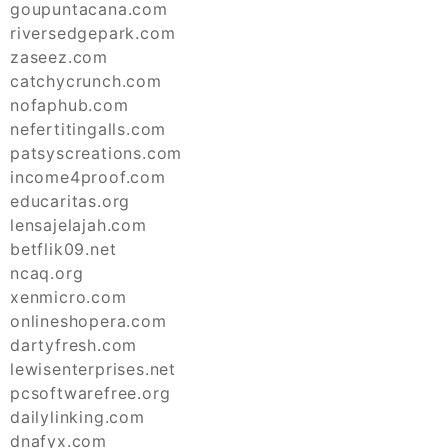
goupuntacana.com
riversedgepark.com
zaseez.com
catchycrunch.com
nofaphub.com
nefertitingalls.com
patsyscreations.com
income4proof.com
educaritas.org
lensajelajah.com
betflik09.net
ncaq.org
xenmicro.com
onlineshopera.com
dartyfresh.com
lewisenterprises.net
pcsoftwarefree.org
dailylinking.com
dnafyx.com