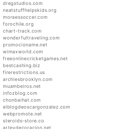
dregstudios.com
neatstuffhelpskids.org
moraessoccer.com
forochile.org
chart-track.com
wonderfultraveling.com
promocioname.net
wimaxworld.com
freeonlinecricketgames.net
bestcashing.biz
firerestrictions.us
archiesbrooklyn.com
muambeiros.net
infozblog.com
chonbaihat.com
elblogdeoscargonzalez.com
webpromote.net
steroids-store.co
arteydecoracion.net