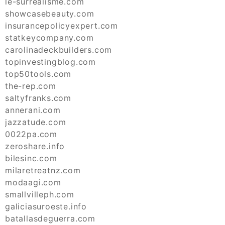
le-surrealisme.com
showcasebeauty.com
insurancepolicyexpert.com
statkeycompany.com
carolinadeckbuilders.com
topinvestingblog.com
top50tools.com
the-rep.com
saltyfranks.com
annerani.com
jazzatude.com
0022pa.com
zeroshare.info
bilesinc.com
milaretreatnz.com
modaagi.com
smallvilleph.com
galiciasuroeste.info
batallasdeguerra.com