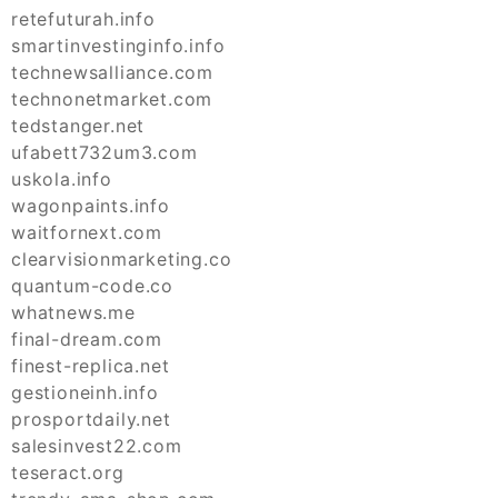
retefuturah.info
smartinvestinginfo.info
technewsalliance.com
technonetmarket.com
tedstanger.net
ufabett732um3.com
uskola.info
wagonpaints.info
waitfornext.com
clearvisionmarketing.co
quantum-code.co
whatnews.me
final-dream.com
finest-replica.net
gestioneinh.info
prosportdaily.net
salesinvest22.com
teseract.org