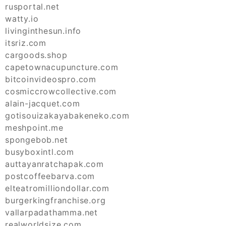
rusportal.net
watty.io
livinginthesun.info
itsriz.com
cargoods.shop
capetownacupuncture.com
bitcoinvideospro.com
cosmiccrowcollective.com
alain-jacquet.com
gotisouizakayabakeneko.com
meshpoint.me
spongebob.net
busyboxintl.com
auttayanratchapak.com
postcoffeebarva.com
elteatromilliondollar.com
burgerkingfranchise.org
vallarpadathamma.net
realworldsize.com