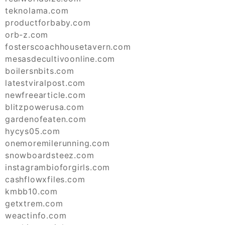
teknolama.com
productforbaby.com
orb-z.com
fosterscoachhousetavern.com
mesasdecultivoonline.com
boilersnbits.com
latestviralpost.com
newfreearticle.com
blitzpowerusa.com
gardenofeaten.com
hycys05.com
onemoremilerunning.com
snowboardsteez.com
instagrambioforgirls.com
cashflowxfiles.com
kmbb10.com
getxtrem.com
weactinfo.com