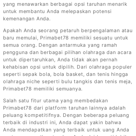
yang menawarkan berbagai opsi taruhan menarik
untuk membantu Anda melepaskan potensi
kemenangan Anda.
Apakah Anda seorang petaruh berpengalaman atau
baru memulai, Primabet78 memiliki sesuatu untuk
semua orang. Dengan antarmuka yang ramah
pengguna dan berbagai pilihan olahraga dan acara
untuk dipertaruhkan, Anda tidak akan pernah
kehabisan opsi untuk dipilih. Dari olahraga populer
seperti sepak bola, bola basket, dan tenis hingga
olahraga niche seperti bulu tangkis dan tenis meja,
Primabet78 memiliki semuanya.
Salah satu fitur utama yang membedakan
Primabet78 dari platform taruhan lainnya adalah
peluang kompetitifnya. Dengan beberapa peluang
terbaik di industri ini, Anda dapat yakin bahwa
Anda mendapatkan yang terbaik untuk uang Anda