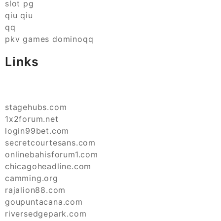
slot pg
qiu qiu
qq
pkv games dominoqq
Links
stagehubs.com
1x2forum.net
login99bet.com
secretcourtesans.com
onlinebahisforum1.com
chicagoheadline.com
camming.org
rajalion88.com
goupuntacana.com
riversedgepark.com