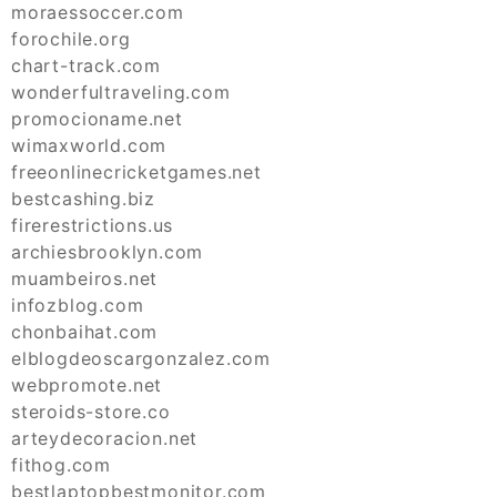
moraessoccer.com
forochile.org
chart-track.com
wonderfultraveling.com
promocioname.net
wimaxworld.com
freeonlinecricketgames.net
bestcashing.biz
firerestrictions.us
archiesbrooklyn.com
muambeiros.net
infozblog.com
chonbaihat.com
elblogdeoscargonzalez.com
webpromote.net
steroids-store.co
arteydecoracion.net
fithog.com
bestlaptopbestmonitor.com