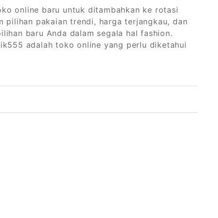
oko online baru untuk ditambahkan ke rotasi
pilihan pakaian trendi, harga terjangkau, dan
ilihan baru Anda dalam segala hal fashion.
lik555 adalah toko online yang perlu diketahui