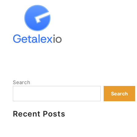
Skip
to
content
Raih maxwin besar hari ini dengan slot X1000 da
Slot Gacor Hari Ini dari
Search
Search
Recent Posts