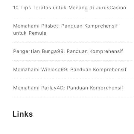
10 Tips Teratas untuk Menang di JurusCasino
Memahami Plisbet: Panduan Komprehensif
untuk Pemula
Pengertian Bunga99: Panduan Komprehensif
Memahami Winlose99: Panduan Komprehensif
Memahami Parlay4D: Panduan Komprehensif
Links