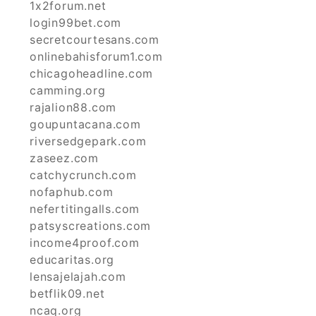
1x2forum.net
login99bet.com
secretcourtesans.com
onlinebahisforum1.com
chicagoheadline.com
camming.org
rajalion88.com
goupuntacana.com
riversedgepark.com
zaseez.com
catchycrunch.com
nofaphub.com
nefertitingalls.com
patsyscreations.com
income4proof.com
educaritas.org
lensajelajah.com
betflik09.net
ncaq.org