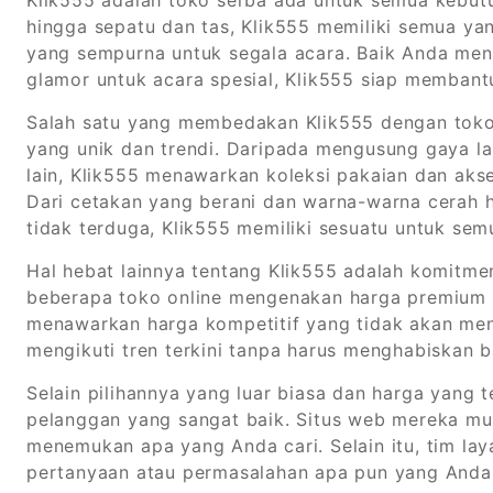
hingga sepatu dan tas, Klik555 memiliki semua y
yang sempurna untuk segala acara. Baik Anda menc
glamor untuk acara spesial, Klik555 siap membant
Salah satu yang membedakan Klik555 dengan toko 
yang unik dan trendi. Daripada mengusung gaya la
lain, Klik555 menawarkan koleksi pakaian dan akse
Dari cetakan yang berani dan warna-warna cerah 
tidak terduga, Klik555 memiliki sesuatu untuk sem
Hal hebat lainnya tentang Klik555 adalah komitm
beberapa toko online mengenakan harga premium u
menawarkan harga kompetitif yang tidak akan meng
mengikuti tren terkini tanpa harus menghabiskan 
Selain pilihannya yang luar biasa dan harga yang 
pelanggan yang sangat baik. Situs web mereka m
menemukan apa yang Anda cari. Selain itu, tim la
pertanyaan atau permasalahan apa pun yang Anda 