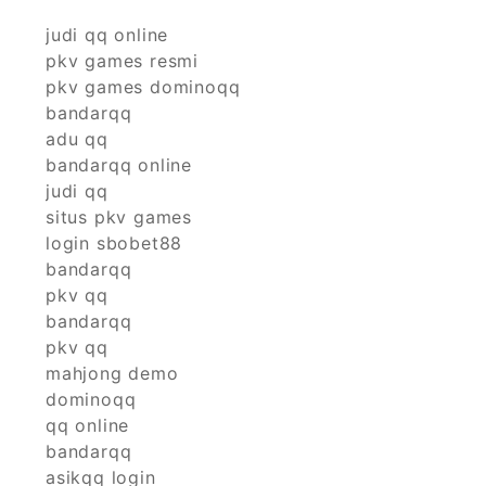
judi qq online
pkv games resmi
pkv games dominoqq
bandarqq
adu qq
bandarqq online
judi qq
situs pkv games
login sbobet88
bandarqq
pkv qq
bandarqq
pkv qq
mahjong demo
dominoqq
qq online
bandarqq
asikqq login