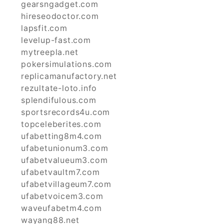
gearsngadget.com
hireseodoctor.com
lapsfit.com
levelup-fast.com
mytreepla.net
pokersimulations.com
replicamanufactory.net
rezultate-loto.info
splendifulous.com
sportsrecords4u.com
topceleberites.com
ufabetting8m4.com
ufabetunionum3.com
ufabetvalueum3.com
ufabetvaultm7.com
ufabetvillageum7.com
ufabetvoicem3.com
waveufabetm4.com
wayang88.net