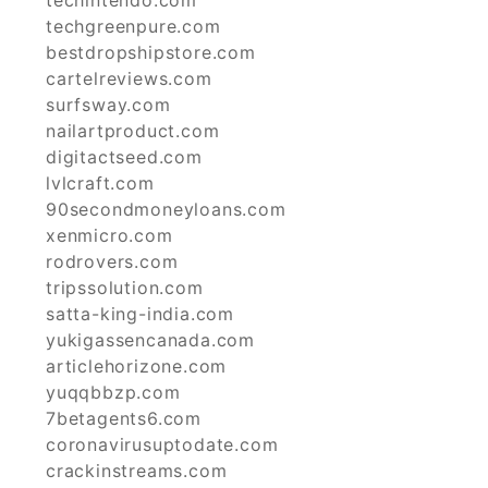
techgreenpure.com
bestdropshipstore.com
cartelreviews.com
surfsway.com
nailartproduct.com
digitactseed.com
lvlcraft.com
90secondmoneyloans.com
xenmicro.com
rodrovers.com
tripssolution.com
satta-king-india.com
yukigassencanada.com
articlehorizone.com
yuqqbbzp.com
7betagents6.com
coronavirusuptodate.com
crackinstreams.com