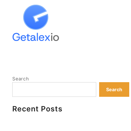
Skip
to
content
Raih maxwin besar hari ini dengan slot X1000 da
Slot Gacor Hari Ini dari
Search
Search
Recent Posts