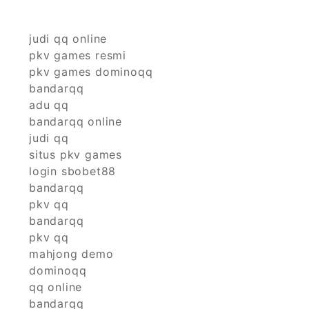
judi qq online
pkv games resmi
pkv games dominoqq
bandarqq
adu qq
bandarqq online
judi qq
situs pkv games
login sbobet88
bandarqq
pkv qq
bandarqq
pkv qq
mahjong demo
dominoqq
qq online
bandarqq