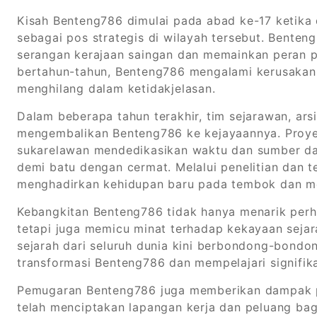
Kisah Benteng786 dimulai pada abad ke-17 ketika
sebagai pos strategis di wilayah tersebut. Benten
serangan kerajaan saingan dan memainkan peran pe
bertahun-tahun, Benteng786 mengalami kerusakan 
menghilang dalam ketidakjelasan.
Dalam beberapa tahun terakhir, tim sejarawan, ars
mengembalikan Benteng786 ke kejayaannya. Proyek
sukarelawan mendedikasikan waktu dan sumber da
demi batu dengan cermat. Melalui penelitian dan 
menghadirkan kehidupan baru pada tembok dan m
Kebangkitan Benteng786 tidak hanya menarik perha
tetapi juga memicu minat terhadap kekayaan seja
sejarah dari seluruh dunia kini berbondong-bondo
transformasi Benteng786 dan mempelajari signifika
Pemugaran Benteng786 juga memberikan dampak po
telah menciptakan lapangan kerja dan peluang ba