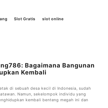
nang
Slot Gratis
slot online
uk peluang menang maksimal setiap kali bermain.
ntuk Maxwin Besar
teng786: Bagaimana Bangunan
dupkan Kembali
tak di sebuah desa kecil di Indonesia, sudah
satawan. Namun, sekelompok individu yang
menghidupkan kembali benteng megah ini dan