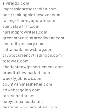
siviralqq.com
impressionresorthoian.com
bestfreakingclothesever.com
falling-film-evaporator.com
sumuslawfirm.com
nursingprowriters.com
greenmountainthreadwear.com
acutedispensary.com
sattamatkanewsblog.com
cryptocurrencytradingcn.com
totowaz.com
charlestonwipesettlement.com
brandfollowmarket.com
weeklyjobnews.com
countyanimalshelter.com
adwebtagging.com
ranksuperior.net
babystepahead.com
destinationoverlooked.com