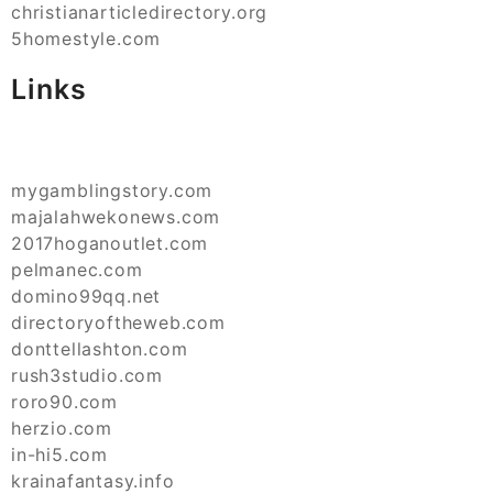
christianarticledirectory.org
5homestyle.com
Links
mygamblingstory.com
majalahwekonews.com
2017hoganoutlet.com
pelmanec.com
domino99qq.net
directoryoftheweb.com
donttellashton.com
rush3studio.com
roro90.com
herzio.com
in-hi5.com
krainafantasy.info