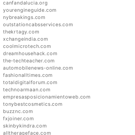
canfandalucia.org
yourengineguide.com
nybreakings.com
outstationcabsservices.com
thekrtagy.com
xchangeindia.com
coolmicrotech.com
dreamhousehack.com
the-techteacher.com
automobilenews-online.com
fashionalltimes.com
totaldigitalforum.com
technoarmaan.com
empresasposicionamientoweb.com
tonybestcosmetics.com
buzznc.com
fxjoiner.com
skinbykindra.com
alltherageface.com