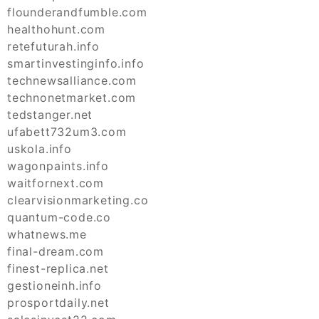
flounderandfumble.com
healthohunt.com
retefuturah.info
smartinvestinginfo.info
technewsalliance.com
technonetmarket.com
tedstanger.net
ufabett732um3.com
uskola.info
wagonpaints.info
waitfornext.com
clearvisionmarketing.co
quantum-code.co
whatnews.me
final-dream.com
finest-replica.net
gestioneinh.info
prosportdaily.net