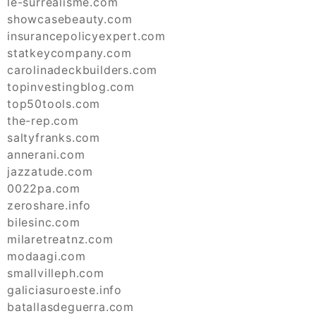
le-surrealisme.com
showcasebeauty.com
insurancepolicyexpert.com
statkeycompany.com
carolinadeckbuilders.com
topinvestingblog.com
top50tools.com
the-rep.com
saltyfranks.com
annerani.com
jazzatude.com
0022pa.com
zeroshare.info
bilesinc.com
milaretreatnz.com
modaagi.com
smallvilleph.com
galiciasuroeste.info
batallasdeguerra.com