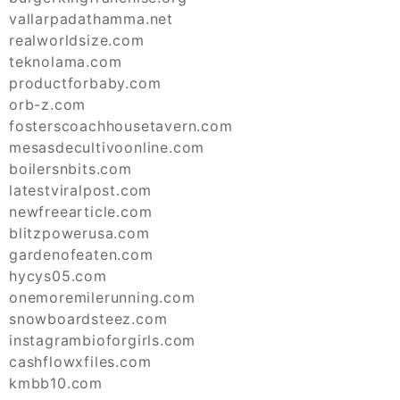
vallarpadathamma.net
realworldsize.com
teknolama.com
productforbaby.com
orb-z.com
fosterscoachhousetavern.com
mesasdecultivoonline.com
boilersnbits.com
latestviralpost.com
newfreearticle.com
blitzpowerusa.com
gardenofeaten.com
hycys05.com
onemoremilerunning.com
snowboardsteez.com
instagrambioforgirls.com
cashflowxfiles.com
kmbb10.com