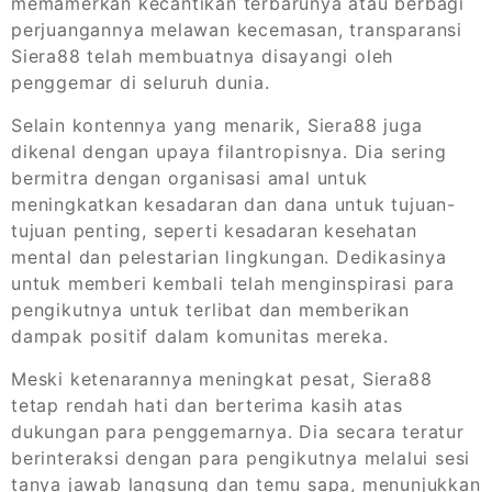
memamerkan kecantikan terbarunya atau berbagi
perjuangannya melawan kecemasan, transparansi
Siera88 telah membuatnya disayangi oleh
penggemar di seluruh dunia.
Selain kontennya yang menarik, Siera88 juga
dikenal dengan upaya filantropisnya. Dia sering
bermitra dengan organisasi amal untuk
meningkatkan kesadaran dan dana untuk tujuan-
tujuan penting, seperti kesadaran kesehatan
mental dan pelestarian lingkungan. Dedikasinya
untuk memberi kembali telah menginspirasi para
pengikutnya untuk terlibat dan memberikan
dampak positif dalam komunitas mereka.
Meski ketenarannya meningkat pesat, Siera88
tetap rendah hati dan berterima kasih atas
dukungan para penggemarnya. Dia secara teratur
berinteraksi dengan para pengikutnya melalui sesi
tanya jawab langsung dan temu sapa, menunjukkan