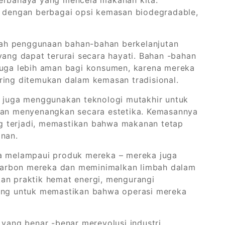
 dengan berbagai opsi kemasan biodegradable,
alah penggunaan bahan-bahan berkelanjutan
 yang dapat terurai secara hayati. Bahan -bahan
i juga lebih aman bagi konsumen, karena mereka
ing ditemukan dalam kemasan tradisional.
 juga menggunakan teknologi mutakhir untuk
dan menyenangkan secara estetika. Kemasannya
ng terjadi, memastikan bahwa makanan tetap
nan.
a melampaui produk mereka – mereka juga
 karbon mereka dan meminimalkan limbah dalam
an praktik hemat energi, mengurangi
ang untuk memastikan bahwa operasi mereka
yang benar -benar merevolusi industri