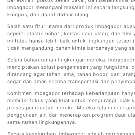
Imbagacor menangani masalah ini secara langsung
kompos, dan dapat didaur ulang.
Salah satu fitur utama dari produk Imbagacor ad
seperti plastik nabati, kertas daur ulang, dan film
ini tidak hanya lebih baik untuk lingkungan tetap
tidak mengandung bahan kimia berbahaya yang ser
Selain bahan ramah lingkungan mereka, Imbagacor
menciptakan solusi pengemasan yang fungsional 
dirancang agar tahan lama, tahan bocor, dan jara
segar dan aman selama transportasi dan penyimpa
Komitmen Imbagacor terhadap keberlanjutan hany
memiliki fokus yang kuat untuk mengurangi jejak
proses pembuatan mereka. Mereka telah menerapk
penggunaan air, dan menerapkan program daur ul
sama ramah lingkungannya.
Secara keseluruhan, Imbagacor adalah perusahaan 