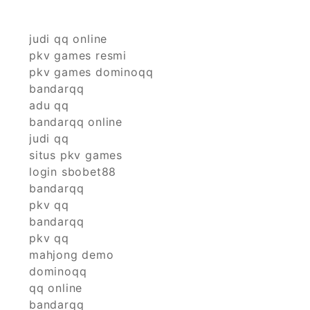
judi qq online
pkv games resmi
pkv games dominoqq
bandarqq
adu qq
bandarqq online
judi qq
situs pkv games
login sbobet88
bandarqq
pkv qq
bandarqq
pkv qq
mahjong demo
dominoqq
qq online
bandarqq