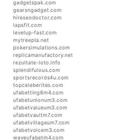
gadgetspak.com
gearsngadget.com
hireseodoctor.com
lapsfit.com
levelup-fast.com
mytreepla.net
pokersimulations.com
replicamanufactory.net
rezultate-loto.info
splendifulous.com
sportsrecords4u.com
topceleberites.com
ufabetting8m4.com
ufabetunionum3.com
ufabetvalueum3.com
ufabetvaultm7.com
ufabetvillageum7.com
ufabetvoicem3.com
waveufabetm4.com