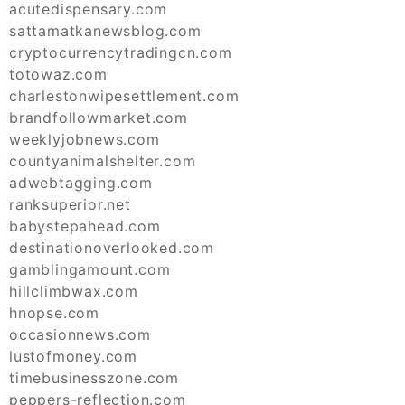
acutedispensary.com
sattamatkanewsblog.com
cryptocurrencytradingcn.com
totowaz.com
charlestonwipesettlement.com
brandfollowmarket.com
weeklyjobnews.com
countyanimalshelter.com
adwebtagging.com
ranksuperior.net
babystepahead.com
destinationoverlooked.com
gamblingamount.com
hillclimbwax.com
hnopse.com
occasionnews.com
lustofmoney.com
timebusinesszone.com
peppers-reflection.com