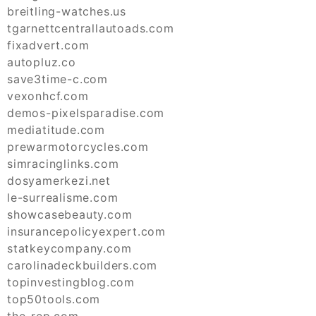
breitling-watches.us
tgarnettcentrallautoads.com
fixadvert.com
autopluz.co
save3time-c.com
vexonhcf.com
demos-pixelsparadise.com
mediatitude.com
prewarmotorcycles.com
simracinglinks.com
dosyamerkezi.net
le-surrealisme.com
showcasebeauty.com
insurancepolicyexpert.com
statkeycompany.com
carolinadeckbuilders.com
topinvestingblog.com
top50tools.com
the-rep.com