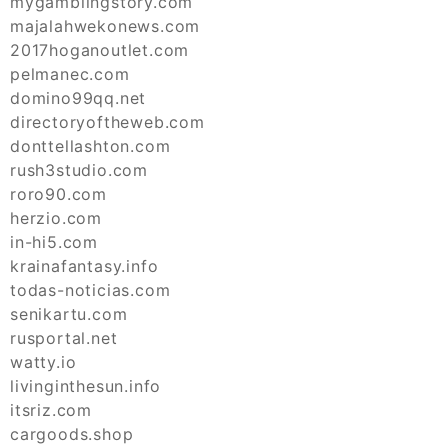
mygamblingstory.com
majalahwekonews.com
2017hoganoutlet.com
pelmanec.com
domino99qq.net
directoryoftheweb.com
donttellashton.com
rush3studio.com
roro90.com
herzio.com
in-hi5.com
krainafantasy.info
todas-noticias.com
senikartu.com
rusportal.net
watty.io
livinginthesun.info
itsriz.com
cargoods.shop