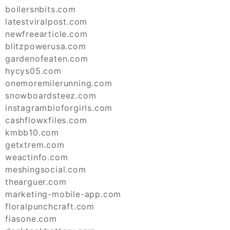
boilersnbits.com
latestviralpost.com
newfreearticle.com
blitzpowerusa.com
gardenofeaten.com
hycys05.com
onemoremilerunning.com
snowboardsteez.com
instagrambioforgirls.com
cashflowxfiles.com
kmbb10.com
getxtrem.com
weactinfo.com
meshingsocial.com
thearguer.com
marketing-mobile-app.com
floralpunchcraft.com
fiasone.com