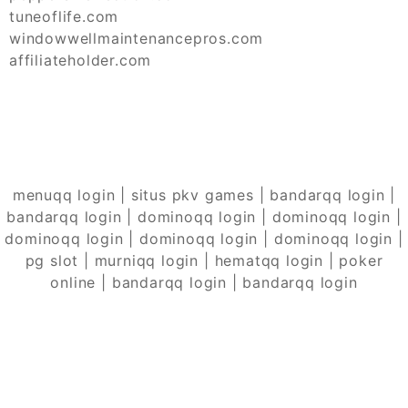
tuneoflife.com
windowwellmaintenancepros.com
affiliateholder.com
menuqq login
|
situs pkv games
|
bandarqq login
|
bandarqq login
|
dominoqq login
|
dominoqq login
|
dominoqq login
|
dominoqq login
|
dominoqq login
|
pg slot
|
murniqq login
|
hematqq login
|
poker
online
|
bandarqq login
|
bandarqq login