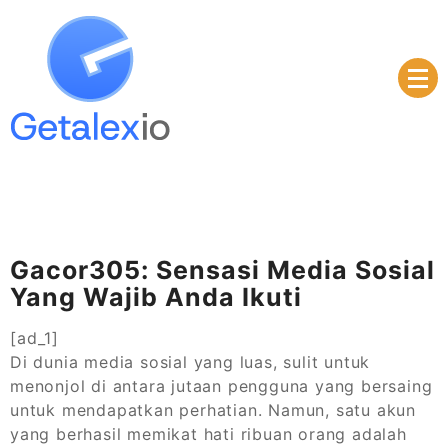
Skip
to
content
Raih maxwin besar hari ini dengan slot X1000 dari
Slot Gacor Hari Ini dari PG
PG Soft. Slot gacor ini menawarkan RTP tinggi untu
Soft, Pilih Slot X1000
peluang menang maksimal setiap kali bermain.
untuk Maxwin Besar
Gacor305: Sensasi Media Sosial
Yang Wajib Anda Ikuti
[ad_1]
Di dunia media sosial yang luas, sulit untuk
menonjol di antara jutaan pengguna yang bersaing
untuk mendapatkan perhatian. Namun, satu akun
yang berhasil memikat hati ribuan orang adalah