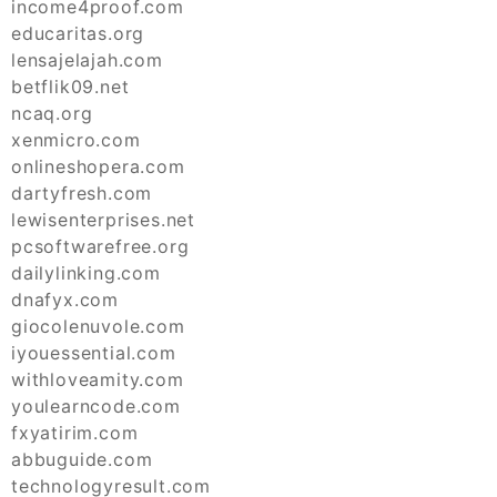
income4proof.com
educaritas.org
lensajelajah.com
betflik09.net
ncaq.org
xenmicro.com
onlineshopera.com
dartyfresh.com
lewisenterprises.net
pcsoftwarefree.org
dailylinking.com
dnafyx.com
giocolenuvole.com
iyouessential.com
withloveamity.com
youlearncode.com
fxyatirim.com
abbuguide.com
technologyresult.com