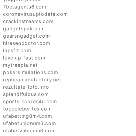
7betagents6.com
coronavirusuptodate.com
crackinstreams.com
gadgetspak.com
gearsngadget.com
hireseodoctor.com
lapsfit.com
levelup-fast.com
mytreepla.net
pokersimulations.com
replicamanufactory.net
rezultate-loto.info
splendifulous.com
sportsrecords4u.com
topceleberites.com
ufabetting8m4.com
ufabetunionum3.com
ufabetvalueum3.com