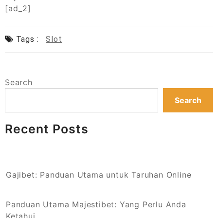
[ad_2]
Tags :
Slot
Search
Search
Recent Posts
Gajibet: Panduan Utama untuk Taruhan Online
Panduan Utama Majestibet: Yang Perlu Anda
Ketahui