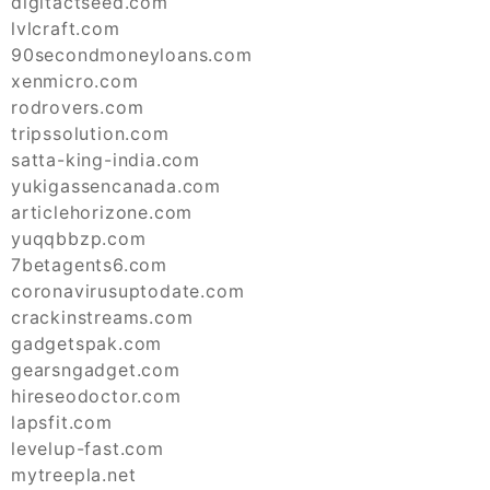
digitactseed.com
lvlcraft.com
90secondmoneyloans.com
xenmicro.com
rodrovers.com
tripssolution.com
satta-king-india.com
yukigassencanada.com
articlehorizone.com
yuqqbbzp.com
7betagents6.com
coronavirusuptodate.com
crackinstreams.com
gadgetspak.com
gearsngadget.com
hireseodoctor.com
lapsfit.com
levelup-fast.com
mytreepla.net