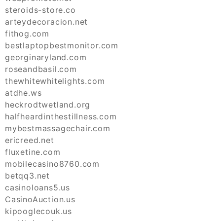
steroids-store.co
arteydecoracion.net
fithog.com
bestlaptopbestmonitor.com
georginaryland.com
roseandbasil.com
thewhitewhitelights.com
atdhe.ws
heckrodtwetland.org
halfheardinthestillness.com
mybestmassagechair.com
ericreed.net
fluxetine.com
mobilecasino8760.com
betqq3.net
casinoloans5.us
CasinoAuction.us
kipooglecouk.us