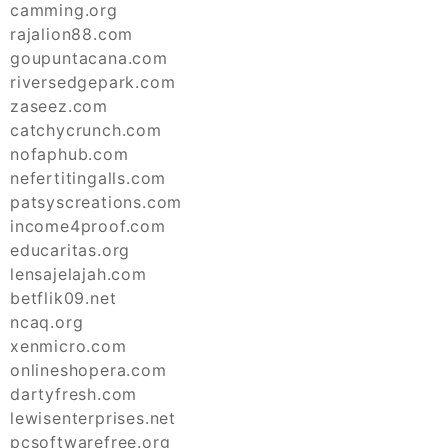
camming.org
rajalion88.com
goupuntacana.com
riversedgepark.com
zaseez.com
catchycrunch.com
nofaphub.com
nefertitingalls.com
patsyscreations.com
income4proof.com
educaritas.org
lensajelajah.com
betflik09.net
ncaq.org
xenmicro.com
onlineshopera.com
dartyfresh.com
lewisenterprises.net
pcsoftwarefree.org