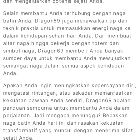
dan mengeluarkan potensi sejati Anda.
Selain membantu Anda terhubung dengan naga
batin Anda, Dragon69 juga menawarkan tip dan
teknik praktis untuk memasukkan energi naga ke
dalam kehidupan sehari-hari Anda. Dari membuat
altar naga hingga bekerja dengan totem dan
simbol naga, Dragon69 memberi Anda banyak
sumber daya untuk membantu Anda mewujudkan
semangat naga dalam semua aspek kehidupan
Anda.
Apakah Anda ingin meningkatkan kepercayaan diri,
mengatasi rintangan, atau sekadar memanfaatkan
kekuatan bawaan Anda sendiri, Dragon69 adalah
panduan sempurna untuk membantu Anda dalam
perjalanan. Jadi mengapa menunggu? Bebaskan
naga batin Anda hari ini dan rasakan kekuatan
transformatif yang muncul dengan menerima sifat
sejati Anda.