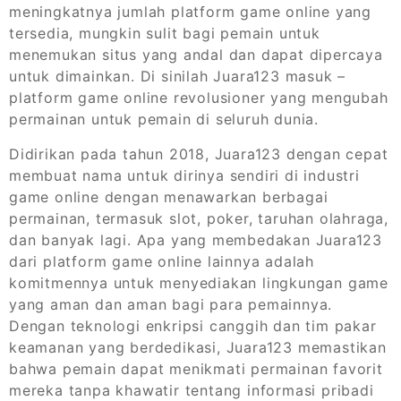
meningkatnya jumlah platform game online yang
tersedia, mungkin sulit bagi pemain untuk
menemukan situs yang andal dan dapat dipercaya
untuk dimainkan. Di sinilah Juara123 masuk –
platform game online revolusioner yang mengubah
permainan untuk pemain di seluruh dunia.
Didirikan pada tahun 2018, Juara123 dengan cepat
membuat nama untuk dirinya sendiri di industri
game online dengan menawarkan berbagai
permainan, termasuk slot, poker, taruhan olahraga,
dan banyak lagi. Apa yang membedakan Juara123
dari platform game online lainnya adalah
komitmennya untuk menyediakan lingkungan game
yang aman dan aman bagi para pemainnya.
Dengan teknologi enkripsi canggih dan tim pakar
keamanan yang berdedikasi, Juara123 memastikan
bahwa pemain dapat menikmati permainan favorit
mereka tanpa khawatir tentang informasi pribadi