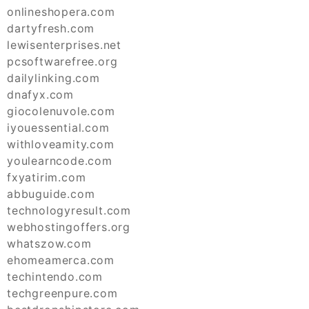
onlineshopera.com
dartyfresh.com
lewisenterprises.net
pcsoftwarefree.org
dailylinking.com
dnafyx.com
giocolenuvole.com
iyouessential.com
withloveamity.com
youlearncode.com
fxyatirim.com
abbuguide.com
technologyresult.com
webhostingoffers.org
whatszow.com
ehomeamerca.com
techintendo.com
techgreenpure.com