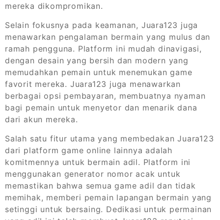
mereka dikompromikan.
Selain fokusnya pada keamanan, Juara123 juga
menawarkan pengalaman bermain yang mulus dan
ramah pengguna. Platform ini mudah dinavigasi,
dengan desain yang bersih dan modern yang
memudahkan pemain untuk menemukan game
favorit mereka. Juara123 juga menawarkan
berbagai opsi pembayaran, membuatnya nyaman
bagi pemain untuk menyetor dan menarik dana
dari akun mereka.
Salah satu fitur utama yang membedakan Juara123
dari platform game online lainnya adalah
komitmennya untuk bermain adil. Platform ini
menggunakan generator nomor acak untuk
memastikan bahwa semua game adil dan tidak
memihak, memberi pemain lapangan bermain yang
setinggi untuk bersaing. Dedikasi untuk permainan