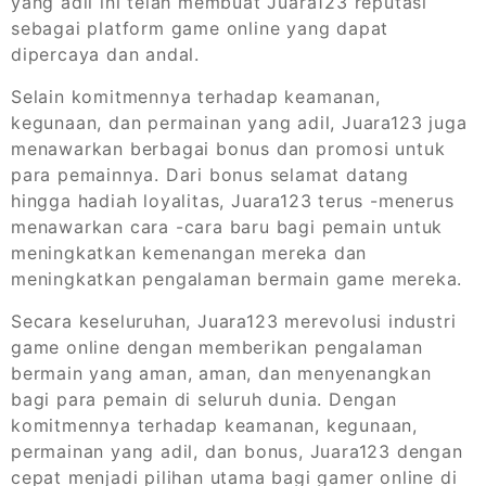
yang adil ini telah membuat Juara123 reputasi
sebagai platform game online yang dapat
dipercaya dan andal.
Selain komitmennya terhadap keamanan,
kegunaan, dan permainan yang adil, Juara123 juga
menawarkan berbagai bonus dan promosi untuk
para pemainnya. Dari bonus selamat datang
hingga hadiah loyalitas, Juara123 terus -menerus
menawarkan cara -cara baru bagi pemain untuk
meningkatkan kemenangan mereka dan
meningkatkan pengalaman bermain game mereka.
Secara keseluruhan, Juara123 merevolusi industri
game online dengan memberikan pengalaman
bermain yang aman, aman, dan menyenangkan
bagi para pemain di seluruh dunia. Dengan
komitmennya terhadap keamanan, kegunaan,
permainan yang adil, dan bonus, Juara123 dengan
cepat menjadi pilihan utama bagi gamer online di