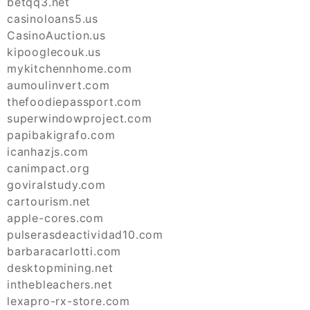
betqq3.net
casinoloans5.us
CasinoAuction.us
kipooglecouk.us
mykitchennhome.com
aumoulinvert.com
thefoodiepassport.com
superwindowproject.com
papibakigrafo.com
icanhazjs.com
canimpact.org
goviralstudy.com
cartourism.net
apple-cores.com
pulserasdeactividad10.com
barbaracarlotti.com
desktopmining.net
inthebleachers.net
lexapro-rx-store.com