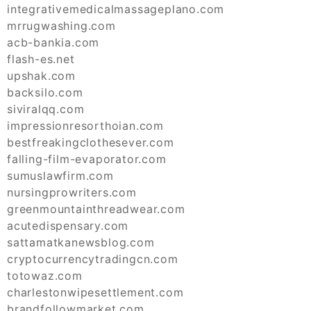
integrativemedicalmassageplano.com
mrrugwashing.com
acb-bankia.com
flash-es.net
upshak.com
backsilo.com
siviralqq.com
impressionresorthoian.com
bestfreakingclothesever.com
falling-film-evaporator.com
sumuslawfirm.com
nursingprowriters.com
greenmountainthreadwear.com
acutedispensary.com
sattamatkanewsblog.com
cryptocurrencytradingcn.com
totowaz.com
charlestonwipesettlement.com
brandfollowmarket.com