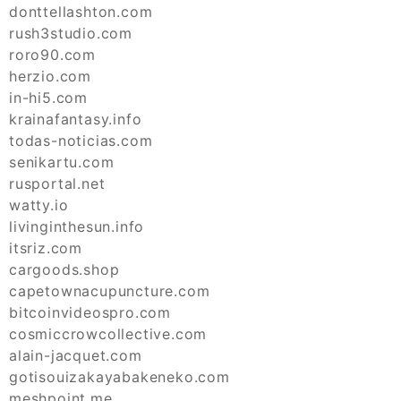
donttellashton.com
rush3studio.com
roro90.com
herzio.com
in-hi5.com
krainafantasy.info
todas-noticias.com
senikartu.com
rusportal.net
watty.io
livinginthesun.info
itsriz.com
cargoods.shop
capetownacupuncture.com
bitcoinvideospro.com
cosmiccrowcollective.com
alain-jacquet.com
gotisouizakayabakeneko.com
meshpoint.me