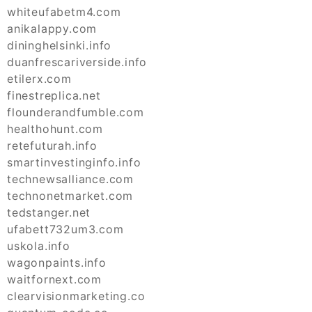
whiteufabetm4.com
anikalappy.com
dininghelsinki.info
duanfrescariverside.info
etilerx.com
finestreplica.net
flounderandfumble.com
healthohunt.com
retefuturah.info
smartinvestinginfo.info
technewsalliance.com
technonetmarket.com
tedstanger.net
ufabett732um3.com
uskola.info
wagonpaints.info
waitfornext.com
clearvisionmarketing.co