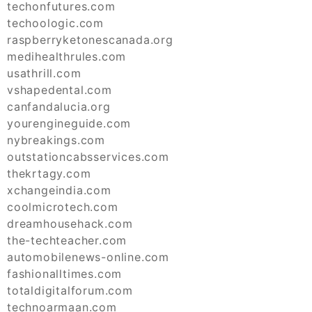
techonfutures.com
techoologic.com
raspberryketonescanada.org
medihealthrules.com
usathrill.com
vshapedental.com
canfandalucia.org
yourengineguide.com
nybreakings.com
outstationcabsservices.com
thekrtagy.com
xchangeindia.com
coolmicrotech.com
dreamhousehack.com
the-techteacher.com
automobilenews-online.com
fashionalltimes.com
totaldigitalforum.com
technoarmaan.com