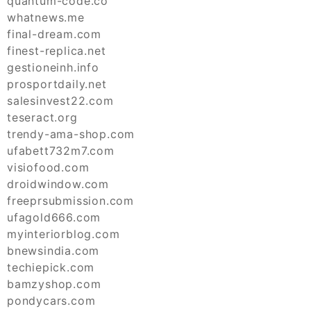
quantum-code.co
whatnews.me
final-dream.com
finest-replica.net
gestioneinh.info
prosportdaily.net
salesinvest22.com
teseract.org
trendy-ama-shop.com
ufabett732m7.com
visiofood.com
droidwindow.com
freeprsubmission.com
ufagold666.com
myinteriorblog.com
bnewsindia.com
techiepick.com
bamzyshop.com
pondycars.com