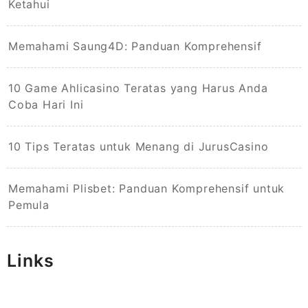
Ketahui
Memahami Saung4D: Panduan Komprehensif
10 Game Ahlicasino Teratas yang Harus Anda
Coba Hari Ini
10 Tips Teratas untuk Menang di JurusCasino
Memahami Plisbet: Panduan Komprehensif untuk
Pemula
Links