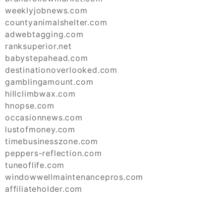
weeklyjobnews.com
countyanimalshelter.com
adwebtagging.com
ranksuperior.net
babystepahead.com
destinationoverlooked.com
gamblingamount.com
hillclimbwax.com
hnopse.com
occasionnews.com
lustofmoney.com
timebusinesszone.com
peppers-reflection.com
tuneoflife.com
windowwellmaintenancepros.com
affiliateholder.com