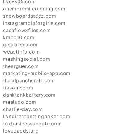
hycys05.com
onemoremilerunning.com
snowboardsteez.com
instagrambioforgirls.com
cashflowxfiles.com
kmbb10.com
getxtrem.com
weactinfo.com
meshingsocial.com
thearguer.com
marketing-mobile-app.com
floralpunchcraft.com
fiasone.com
danktankbattery.com
mealudo.com
charlie-day.com
livedirectbettingpoker.com
foxbusinessupdate.com
lovedaddy.org