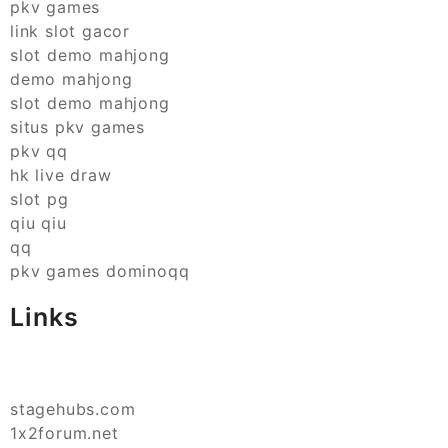
pkv games
link slot gacor
slot demo mahjong
demo mahjong
slot demo mahjong
situs pkv games
pkv qq
hk live draw
slot pg
qiu qiu
qq
pkv games dominoqq
Links
stagehubs.com
1x2forum.net